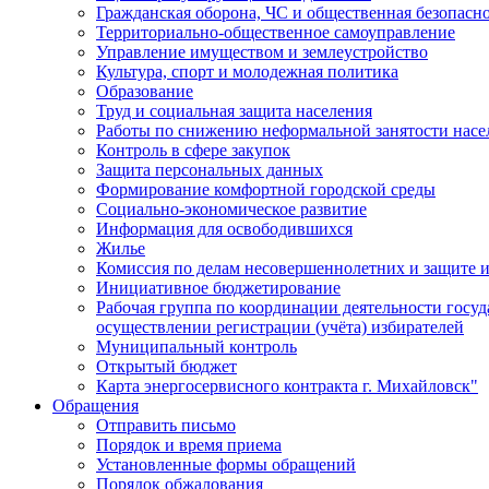
Гражданская оборона, ЧС и общественная безопасн
Территориально-общественное самоуправление
Управление имуществом и землеустройство
Культура, спорт и молодежная политика
Образование
Труд и социальная защита населения
Работы по снижению неформальной занятости насе
Контроль в сфере закупок
Защита персональных данных
Формирование комфортной городской среды
Социально-экономическое развитие
Информация для освободившихся
Жилье
Комиссия по делам несовершеннолетних и защите и
Инициативное бюджетирование
Рабочая группа по координации деятельности госу
осуществлении регистрации (учёта) избирателей
Муниципальный контроль
Открытый бюджет
Карта энергосервисного контракта г. Михайловск"
Обращения
Отправить письмо
Порядок и время приема
Установленные формы обращений
Порядок обжалования