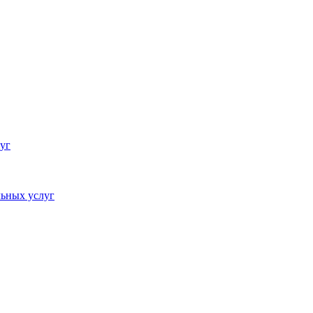
уг
ьных услуг