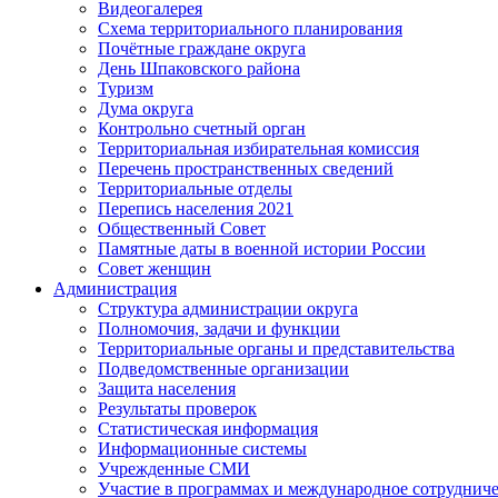
Видеогалерея
Схема территориального планирования
Почётные граждане округа
День Шпаковского района
Туризм
Дума округа
Контрольно счетный орган
Территориальная избирательная комиссия
Перечень пространственных сведений
Территориальные отделы
Перепись населения 2021
Общественный Совет
Памятные даты в военной истории России
Совет женщин
Администрация
Структура администрации округа
Полномочия, задачи и функции
Территориальные органы и представительства
Подведомственные организации
Защита населения
Результаты проверок
Статистическая информация
Информационные системы
Учрежденные СМИ
Участие в программах и международное сотруднич