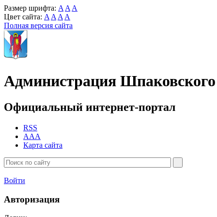
Размер шрифта:
A
A
A
Цвет сайта:
A
A
A
A
Полная версия сайта
Администрация Шпаковского 
Официальный интернет-портал
RSS
AAA
Карта сайта
Войти
Авторизация