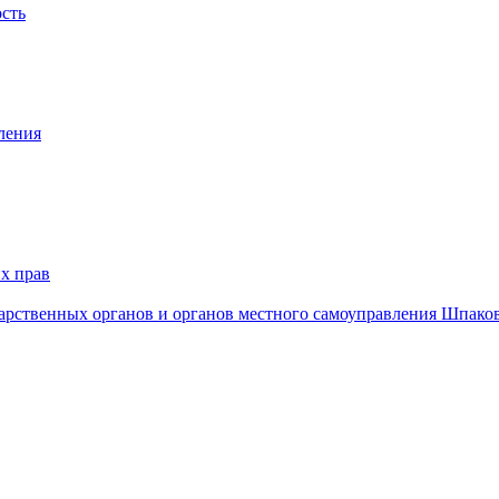
ость
ления
х прав
дарственных органов и органов местного самоуправления Шпако