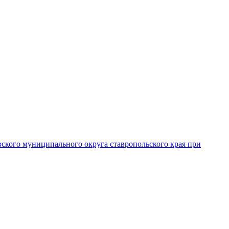
вского муниципального округа ставропольского края при