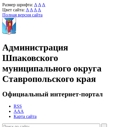
Размер шрифта:
A
A
A
Цвет сайта:
A
A
A
A
Полная версия сайта
Администрация
Шпаковского
муниципального округа
Ставропольского края
Официальный интернет-портал
RSS
AAA
Карта сайта