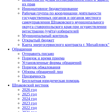
их прав
Инициативное бюджетирование
Рабочая группа по координации деятельности
государственных органов и органов местного
самоуправления Шпаковского муниципального
округа ставропольского края при осуществлении
регистрации (учёта) избирателей
Муниципальный контроль
Открытый бюджет
Карта энергосервисного контракта г. Михайловск"
Обращения
Отправить письмо
Порядок и время приема
Установленные формы обращений
Порядок обжалования
Обзоры обращений лиц
Прозрачность
Бесплатная юридическая помощь
Шпаковский вестник
2026 год
2025 год
2024 год
2023 год
2022 год