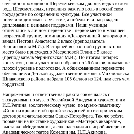
случайно проходило в Шереметьевском дворце, ведь это дом
рода Шереметьевых, игравших важную роль в российском
государстве по сохранению культуры. Все участники
получили дипломы за участие, а победители награждены
дипломами и ценными подарками. Наши ученицы
отличились в личном первенстве - первое место в младшей
возрастной группе, номинация «Декоративный натюрморт»,
заняла Пестова Анастасия 2 класс (преподаватель
Черниговская М.И.). В старшей возрастной группе второе
место было присуждено Месроповой Эллине 5 класс
(преподаватель Черниговская М.И.). По итогам четырех
конкурсов, наши участники набрали по 26 баллов, показав не
плохой уровень подготовки. А общекомандном первенстве,
обучающиеся Детской художественной школы г.Михайловска
Шпаковского района набрали 105 баллов из 124, нам есть чем
гордиться!
Напряженная и ответственная работа совмещалась с
экскурсиями по музею Российской Академии художеств им.
И.Е.Репина, зоологическому музею, по музею-памятнику
«Спас на крови» и обзорной экскурсией по историческим
достопримечательностям Санкт-Петербурга. Так же ребята
побывали на выставке художников «Мастеров акварели»,
выставке «Модильяни», а еще насладились игрой актеров в
Академическом театре Комедии им. Н.П.Акимова.