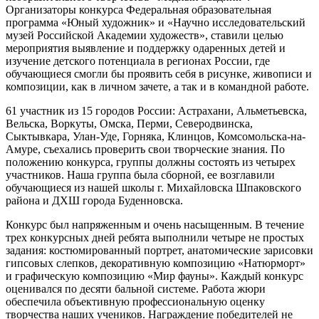
Организаторы конкурса Федеральная образовательная
программа «Юный художник» и «Научно исследовательский
музей Российской Академии художеств», ставили целью
мероприятия выявление и поддержку одаренных детей и
изучение детского потенциала в регионах России, где
обучающиеся смогли бы проявить себя в рисунке, живописи и
композиции, как в личном зачете, а так и в командной работе.
61 участник из 15 городов России: Астрахани, Альметьевска,
Вельска, Воркуты, Омска, Перми, Северодвинска,
Сыктывкара, Улан-Уде, Горняка, Клинцов, Комсомольска-на-
Амуре, съехались проверить свои творческие знания. По
положению конкурса, группы должны состоять из четырех
участников. Наша группа была сборной, ее возглавили
обучающиеся из нашей школы г. Михайловска Шпаковского
района и ДХШ города Буденновска.
Конкурс был напряженным и очень насыщенным. В течение
трех конкурсных дней ребята выполнили четыре не простых
задания: костюмированный портрет, анатомические зарисовки
гипсовых слепков, декоративную композицию «Натюрморт»
и графическую композицию «Мир фауны». Каждый конкурс
оценивался по десяти бальной системе. Работа жюри
обеспечила объективную профессиональную оценку
творчества наших учеников. Награждение победителей не