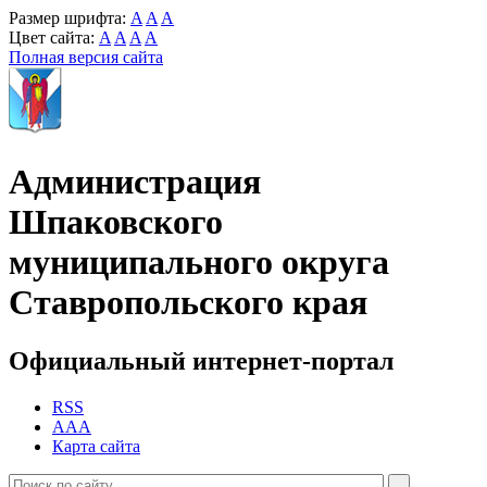
Размер шрифта:
A
A
A
Цвет сайта:
A
A
A
A
Полная версия сайта
Администрация
Шпаковского
муниципального округа
Ставропольского края
Официальный интернет-портал
RSS
AAA
Карта сайта