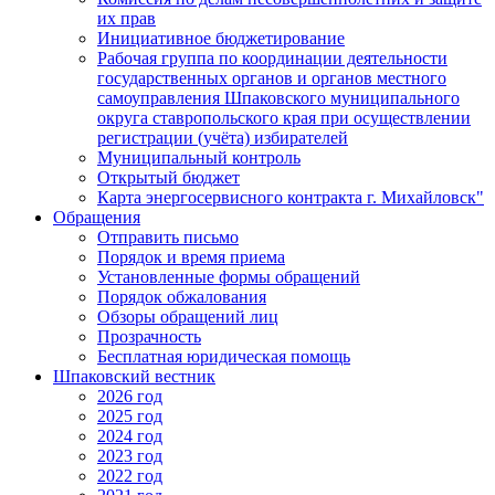
их прав
Инициативное бюджетирование
Рабочая группа по координации деятельности
государственных органов и органов местного
самоуправления Шпаковского муниципального
округа ставропольского края при осуществлении
регистрации (учёта) избирателей
Муниципальный контроль
Открытый бюджет
Карта энергосервисного контракта г. Михайловск"
Обращения
Отправить письмо
Порядок и время приема
Установленные формы обращений
Порядок обжалования
Обзоры обращений лиц
Прозрачность
Бесплатная юридическая помощь
Шпаковский вестник
2026 год
2025 год
2024 год
2023 год
2022 год