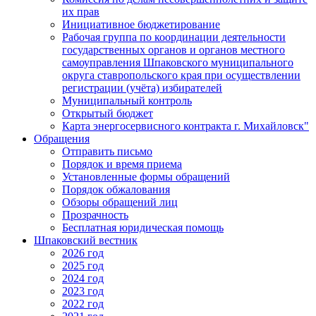
их прав
Инициативное бюджетирование
Рабочая группа по координации деятельности
государственных органов и органов местного
самоуправления Шпаковского муниципального
округа ставропольского края при осуществлении
регистрации (учёта) избирателей
Муниципальный контроль
Открытый бюджет
Карта энергосервисного контракта г. Михайловск"
Обращения
Отправить письмо
Порядок и время приема
Установленные формы обращений
Порядок обжалования
Обзоры обращений лиц
Прозрачность
Бесплатная юридическая помощь
Шпаковский вестник
2026 год
2025 год
2024 год
2023 год
2022 год