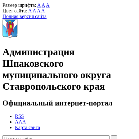
Размер шрифта:
A
A
A
Цвет сайта:
A
A
A
A
Полная версия сайта
Администрация
Шпаковского
муниципального округа
Ставропольского края
Официальный интернет-портал
RSS
AAA
Карта сайта