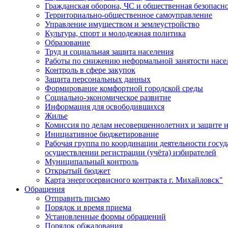
Гражданская оборона, ЧС и общественная безопасн
Территориально-общественное самоуправление
Управление имуществом и землеустройство
Культура, спорт и молодежная политика
Образование
Труд и социальная защита населения
Работы по снижению неформальной занятости насе
Контроль в сфере закупок
Защита персональных данных
Формирование комфортной городской среды
Социально-экономическое развитие
Информация для освободившихся
Жилье
Комиссия по делам несовершеннолетних и защите и
Инициативное бюджетирование
Рабочая группа по координации деятельности госу
осуществлении регистрации (учёта) избирателей
Муниципальный контроль
Открытый бюджет
Карта энергосервисного контракта г. Михайловск"
Обращения
Отправить письмо
Порядок и время приема
Установленные формы обращений
Порядок обжалования