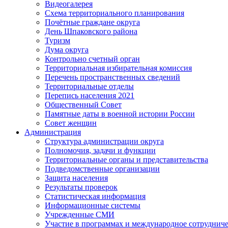
Видеогалерея
Схема территориального планирования
Почётные граждане округа
День Шпаковского района
Туризм
Дума округа
Контрольно счетный орган
Территориальная избирательная комиссия
Перечень пространственных сведений
Территориальные отделы
Перепись населения 2021
Общественный Совет
Памятные даты в военной истории России
Совет женщин
Администрация
Структура администрации округа
Полномочия, задачи и функции
Территориальные органы и представительства
Подведомственные организации
Защита населения
Результаты проверок
Статистическая информация
Информационные системы
Учрежденные СМИ
Участие в программах и международное сотруднич