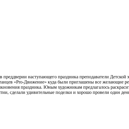
а в преддверии наступающего праздника преподаватели Детской
 танцев «Pro-Движение» куда были приглашены все желающие ре
икновения праздника. Юным художникам предлагалось раскрасит
ятии, сделали удивительные поделки и хорошо провели один ден