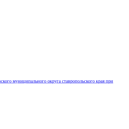
вского муниципального округа ставропольского края при