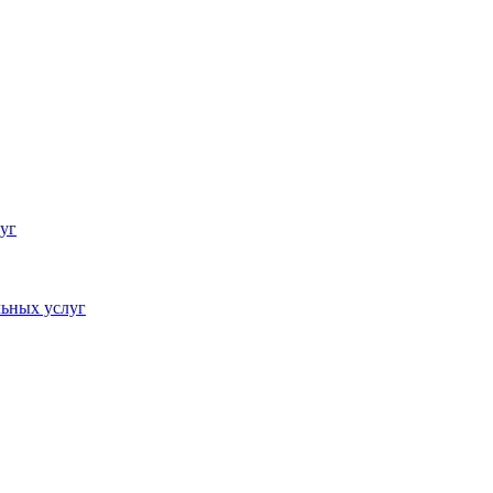
уг
ьных услуг