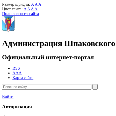
Размер шрифта:
A
A
A
Цвет сайта:
A
A
A
A
Полная версия сайта
Администрация Шпаковского 
Официальный интернет-портал
RSS
AAA
Карта сайта
Войти
Авторизация