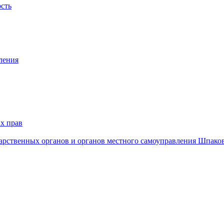
ость
ления
х прав
дарственных органов и органов местного самоуправления Шпако