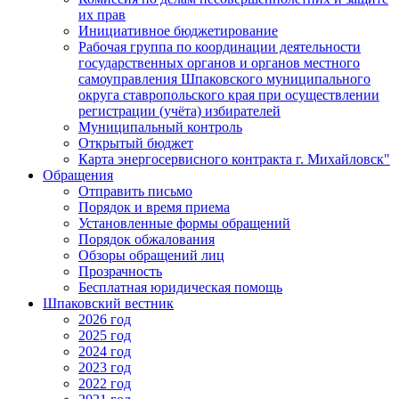
их прав
Инициативное бюджетирование
Рабочая группа по координации деятельности
государственных органов и органов местного
самоуправления Шпаковского муниципального
округа ставропольского края при осуществлении
регистрации (учёта) избирателей
Муниципальный контроль
Открытый бюджет
Карта энергосервисного контракта г. Михайловск"
Обращения
Отправить письмо
Порядок и время приема
Установленные формы обращений
Порядок обжалования
Обзоры обращений лиц
Прозрачность
Бесплатная юридическая помощь
Шпаковский вестник
2026 год
2025 год
2024 год
2023 год
2022 год