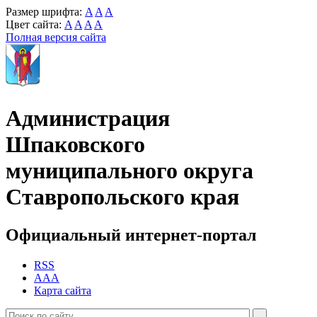
Размер шрифта:
A
A
A
Цвет сайта:
A
A
A
A
Полная версия сайта
Администрация
Шпаковского
муниципального округа
Ставропольского края
Официальный интернет-портал
RSS
AAA
Карта сайта