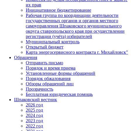
их прав
Инициативное бюджетирование
Рабочая группа по координации деятельности
государственных органов и органов местного
самоуправления Шпаковского муниципального
округа ставропольского края при осуществлении
регистрации (учёта) избирателей
Муниципальный контроль
Открытый бюджет
Карта энергосервисного контракта г. Михайловск"
Обращения
Отправить письмо
Порядок и время приема
Установленные формы обращений
Порядок обжалования
Обзоры обращений лиц
Прозрачность
Бесплатная юридическая помощь
Шпаковский вестник
2026 год
2025 год
2024 год
2023 год
2022 год