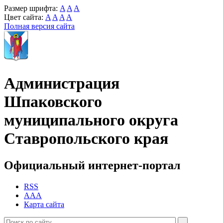
Размер шрифта:
A
A
A
Цвет сайта:
A
A
A
A
Полная версия сайта
Администрация
Шпаковского
муниципального округа
Ставропольского края
Официальный интернет-портал
RSS
AAA
Карта сайта