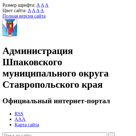
Размер шрифта:
A
A
A
Цвет сайта:
A
A
A
A
Полная версия сайта
Администрация
Шпаковского
муниципального округа
Ставропольского края
Официальный интернет-портал
RSS
AAA
Карта сайта