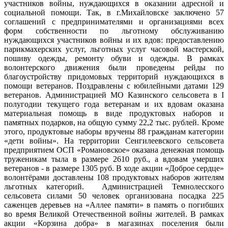
участников войны, нуждающихся в оказании адресной и
социальной помощи. Так, в г.Михайловске заключено 57
соглашений с предпринимателями и организациями всех
форм собственности по льготному обслуживанию
нуждающихся участников войны и их вдов: предоставлению
парикмахерских услуг, льготных услуг часовой мастерской,
пошиву одежды, ремонту обуви и одежды. В рамках
волонтерского движения были проведены рейды по
благоустройству придомовых территорий нуждающихся в
помощи ветеранов. Поздравлены с юбилейными датами 129
ветеранов. Администрацией МО Казинского сельсовета в I
полугодии текущего года ветеранам и их вдовам оказана
материальная помощь в виде продуктовых наборов и
памятных подарков, на общую сумму 22,2 тыс. рублей. Кроме
этого, продуктовые наборы вручены 88 гражданам категории
«дети войны». На территории Сенгилеевского сельсовета
предприятием ОСП «Романовское» оказана денежная помощь
труженикам тыла в размере 2610 руб., а вдовам умерших
ветеранов - в размере 1305 руб. В ходе акции «Доброе сердце»
волонтёрами доставлены 108 продуктовых наборов жителям
льготных категорий. Администрацией Темнолесского
сельсовета силами 50 человек организована посадка 225
саженцев деревьев на «Аллее памяти» в память о погибших
во время Великой Отечественной войны жителей. В рамках
акции «Корзина добра» в магазинах поселения были