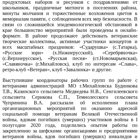
продуктовых наборов и рисунков с поздравлениями от
школьников, праздничные митинги в поселениях района,
минуты молчания и торжественные возложения цветов к
мемориалам памяти, с соблюдением всех мер безопасности. В
связи со сложившейся эпидемиологической обстановкой в
крае большинство мероприятий были проведены в онлайн-
формате. В районе продолжают действовать ветеранские
творческие коллективы, активные участники концертов и
всех масштабных праздников: «Сударушка» (с.Татарка),
«Русские зори» (х.Нижнерусский), «Серебряночка»
(с.Верхнерусское), «Русская песня» (ст.Новомарьевская),
«Славяночка» (г.Михайловск), клуб по интересам «Слава»,
ретро-клуб «Ветеран», клуб «Завалинка» и другие.
Выступившие координаторы рабочих групп по работе с
ветеранами администраций МО г.Михайловска Будникова
Т.В., Казинского сельсовета Медведева Н.В., Сенгилеевского
сельсовета Серикова С.П., Темнолесского сельсовета
Чупринина В.А. рассказали об исполнении плана
организационных мероприятий по оказанию адресной
социальной помощи ветеранам Великой Отечественной
войны, вдовам погибших (умерших) участников войны в I
полугодии 2020 года, поделились опытом работы по
закреплению за шефскими организациями и предприятиями
ветеранов войны, вдов погибших (умерших) инвалидов и