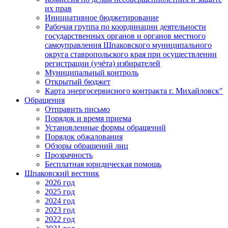
их прав
Инициативное бюджетирование
Рабочая группа по координации деятельности
государственных органов и органов местного
самоуправления Шпаковского муниципального
округа ставропольского края при осуществлении
регистрации (учёта) избирателей
Муниципальный контроль
Открытый бюджет
Карта энергосервисного контракта г. Михайловск"
Обращения
Отправить письмо
Порядок и время приема
Установленные формы обращений
Порядок обжалования
Обзоры обращений лиц
Прозрачность
Бесплатная юридическая помощь
Шпаковский вестник
2026 год
2025 год
2024 год
2023 год
2022 год