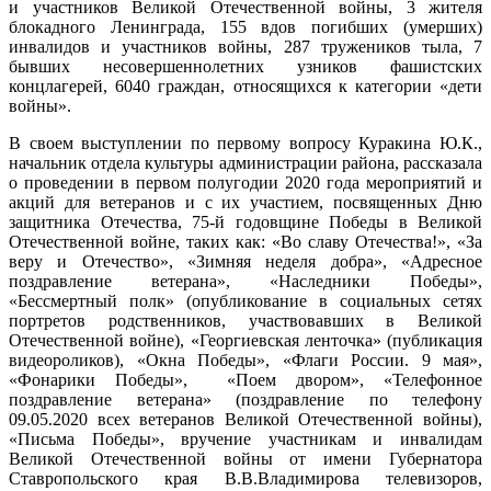
и участников Великой Отечественной войны, 3 жителя
блокадного Ленинграда, 155 вдов погибших (умерших)
инвалидов и участников войны, 287 тружеников тыла, 7
бывших несовершеннолетних узников фашистских
концлагерей, 6040 граждан, относящихся к категории «дети
войны».
В своем выступлении по первому вопросу Куракина Ю.К.,
начальник отдела культуры администрации района, рассказала
о проведении в первом полугодии 2020 года мероприятий и
акций для ветеранов и с их участием, посвященных Дню
защитника Отечества, 75-й годовщине Победы в Великой
Отечественной войне, таких как: «Во славу Отечества!», «За
веру и Отечество», «Зимняя неделя добра», «Адресное
поздравление ветерана», «Наследники Победы»,
«Бессмертный полк» (опубликование в социальных сетях
портретов родственников, участвовавших в Великой
Отечественной войне), «Георгиевская ленточка» (публикация
видеороликов), «Окна Победы», «Флаги России. 9 мая»,
«Фонарики Победы», «Поем двором», «Телефонное
поздравление ветерана» (поздравление по телефону
09.05.2020 всех ветеранов Великой Отечественной войны),
«Письма Победы», вручение участникам и инвалидам
Великой Отечественной войны от имени Губернатора
Ставропольского края В.В.Владимирова телевизоров,