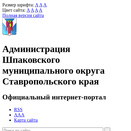
Размер шрифта:
A
A
A
Цвет сайта:
A
A
A
A
Полная версия сайта
Администрация
Шпаковского
муниципального округа
Ставропольского края
Официальный интернет-портал
RSS
AAA
Карта сайта