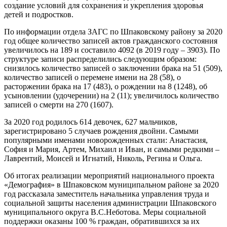
создание условий для сохранения и укрепления здоровья
детей и подростков.
По информации отдела ЗАГС по Шпаковскому району за 2020
год общее количество записей актов гражданского состояния
увеличилось на 189 и составило 4092 (в 2019 году – 3903). По
структуре записи распределились следующим образом:
снизилось количество записей о заключении брака на 51 (509),
количество записей о перемене имени на 28 (58), о
расторжении брака на 17 (483), о рождении на 8 (1248), об
усыновлении (удочерении) на 2 (11); увеличилось количество
записей о смерти на 270 (1607).
За 2020 год родилось 614 девочек, 627 мальчиков,
зарегистрировано 5 случаев рождения двойни. Самыми
популярными именами новорожденных стали: Анастасия,
София и Мария, Артем, Михаил и Иван, и самыми редкими –
Лаврентий, Моисей и Игнатий, Николь, Регина и Ольга.
Об итогах реализации мероприятий национального проекта
«Демография» в Шпаковском муниципальном районе за 2020
год рассказала заместитель начальника управления труда и
социальной защиты населения администрации Шпаковского
муниципального округа В.С.Неботова. Меры социальной
поддержки оказаны 100 % граждан, обратившихся за их