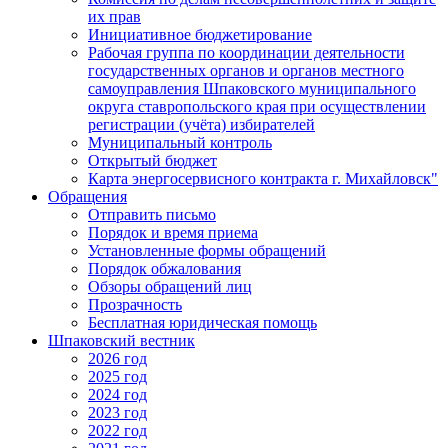
их прав
Инициативное бюджетирование
Рабочая группа по координации деятельности
государственных органов и органов местного
самоуправления Шпаковского муниципального
округа ставропольского края при осуществлении
регистрации (учёта) избирателей
Муниципальный контроль
Открытый бюджет
Карта энергосервисного контракта г. Михайловск"
Обращения
Отправить письмо
Порядок и время приема
Установленные формы обращений
Порядок обжалования
Обзоры обращений лиц
Прозрачность
Бесплатная юридическая помощь
Шпаковский вестник
2026 год
2025 год
2024 год
2023 год
2022 год