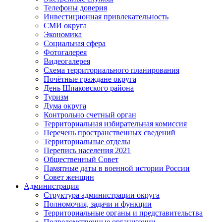
Телефоны доверия
Инвестиционная привлекательность
СМИ округа
Экономика
Социальная сфера
Фотогалерея
Видеогалерея
Схема территориального планирования
Почётные граждане округа
День Шпаковского района
Туризм
Дума округа
Контрольно счетный орган
Территориальная избирательная комиссия
Перечень пространственных сведений
Территориальные отделы
Перепись населения 2021
Общественный Совет
Памятные даты в военной истории России
Совет женщин
Администрация
Структура администрации округа
Полномочия, задачи и функции
Территориальные органы и представительства
Подведомственные организации