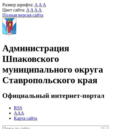
Размер шрифта:
A
A
A
Цвет сайта:
A
A
A
A
Полная версия сайта
Администрация
Шпаковского
муниципального округа
Ставропольского края
Официальный интернет-портал
RSS
AAA
Карта сайта