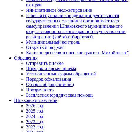
их прав
Инициативное бюджетирование
Рабочая группа по координации деятельности
государственных органов и органов местного
самоуправления Шпаковского муниципального
округа ставропольского края при осуществлении
регистрации (учёта) избирателей
Муниципальный контроль
Открытый бюджет
Карта энергосервисного контракта г. Михайловск"
Обращения
Отправить письмо
Порядок и время приема
Установленные формы обращений
Порядок обжалования
Обзоры обращений лиц
Прозрачность
Бесплатная юридическая помощь
Шпаковский вестник
2026 год
2025 год
2024 год
2023 год
2022 год