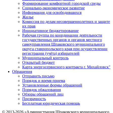
Формирование комфортной городской среды
Социально-экономическое развитие
Информация для освободившихся
Жилье
Комиссия по делам несовершеннолетних и защите
их прав
Инициативное бюджетирование
Рабочая группа по координации деятельности
государственных органов и органов местного
самоуправления Шпаковского муниципального
округа ставропольского края при осуществлении
регистрации (учёта) избирателей
Муниципальный контроль
Открытый бюджет
Карта энергосервисного контракта г. Михайловск"
Обращения
Отправить письмо
Порядок и время приема
Установленные формы обращений
Порядок обжалования
Обзоры обращений лиц
Прозрачность
Бесплатная юридическая помощь
© 2013-2026 «Администрация Шпаковского муниципального