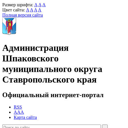
Размер шрифта:
A
A
A
Цвет сайта:
A
A
A
A
Полная версия сайта
Администрация
Шпаковского
муниципального округа
Ставропольского края
Официальный интернет-портал
RSS
AAA
Карта сайта