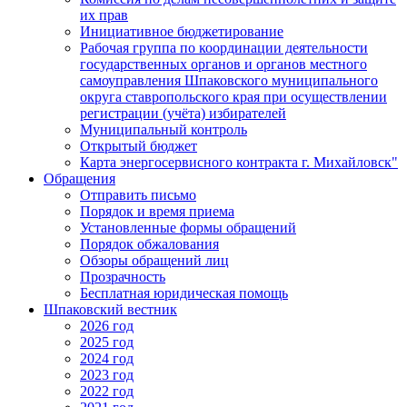
их прав
Инициативное бюджетирование
Рабочая группа по координации деятельности
государственных органов и органов местного
самоуправления Шпаковского муниципального
округа ставропольского края при осуществлении
регистрации (учёта) избирателей
Муниципальный контроль
Открытый бюджет
Карта энергосервисного контракта г. Михайловск"
Обращения
Отправить письмо
Порядок и время приема
Установленные формы обращений
Порядок обжалования
Обзоры обращений лиц
Прозрачность
Бесплатная юридическая помощь
Шпаковский вестник
2026 год
2025 год
2024 год
2023 год
2022 год