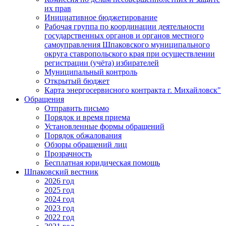
их прав
Инициативное бюджетирование
Рабочая группа по координации деятельности
государственных органов и органов местного
самоуправления Шпаковского муниципального
округа ставропольского края при осуществлении
регистрации (учёта) избирателей
Муниципальный контроль
Открытый бюджет
Карта энергосервисного контракта г. Михайловск"
Обращения
Отправить письмо
Порядок и время приема
Установленные формы обращений
Порядок обжалования
Обзоры обращений лиц
Прозрачность
Бесплатная юридическая помощь
Шпаковский вестник
2026 год
2025 год
2024 год
2023 год
2022 год