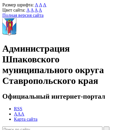
Размер шрифта:
A
A
A
Цвет сайта:
A
A
A
A
Полная версия сайта
Администрация
Шпаковского
муниципального округа
Ставропольского края
Официальный интернет-портал
RSS
AAA
Карта сайта