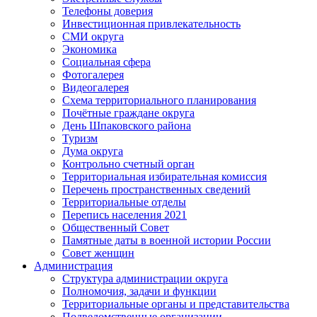
Телефоны доверия
Инвестиционная привлекательность
СМИ округа
Экономика
Социальная сфера
Фотогалерея
Видеогалерея
Схема территориального планирования
Почётные граждане округа
День Шпаковского района
Туризм
Дума округа
Контрольно счетный орган
Территориальная избирательная комиссия
Перечень пространственных сведений
Территориальные отделы
Перепись населения 2021
Общественный Совет
Памятные даты в военной истории России
Совет женщин
Администрация
Структура администрации округа
Полномочия, задачи и функции
Территориальные органы и представительства
Подведомственные организации