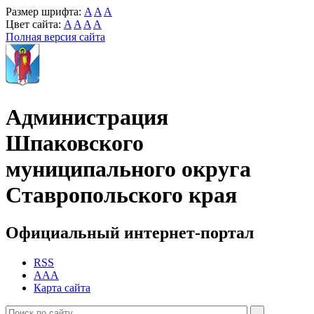
Размер шрифта:
A
A
A
Цвет сайта:
A
A
A
A
Полная версия сайта
Администрация
Шпаковского
муниципального округа
Ставропольского края
Официальный интернет-портал
RSS
AAA
Карта сайта