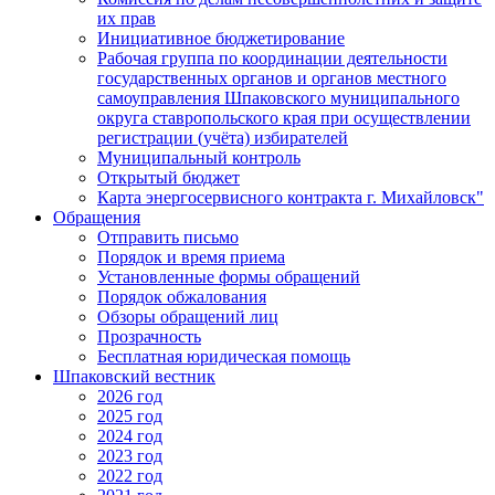
их прав
Инициативное бюджетирование
Рабочая группа по координации деятельности
государственных органов и органов местного
самоуправления Шпаковского муниципального
округа ставропольского края при осуществлении
регистрации (учёта) избирателей
Муниципальный контроль
Открытый бюджет
Карта энергосервисного контракта г. Михайловск"
Обращения
Отправить письмо
Порядок и время приема
Установленные формы обращений
Порядок обжалования
Обзоры обращений лиц
Прозрачность
Бесплатная юридическая помощь
Шпаковский вестник
2026 год
2025 год
2024 год
2023 год
2022 год