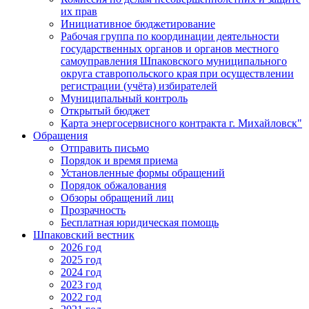
их прав
Инициативное бюджетирование
Рабочая группа по координации деятельности
государственных органов и органов местного
самоуправления Шпаковского муниципального
округа ставропольского края при осуществлении
регистрации (учёта) избирателей
Муниципальный контроль
Открытый бюджет
Карта энергосервисного контракта г. Михайловск"
Обращения
Отправить письмо
Порядок и время приема
Установленные формы обращений
Порядок обжалования
Обзоры обращений лиц
Прозрачность
Бесплатная юридическая помощь
Шпаковский вестник
2026 год
2025 год
2024 год
2023 год
2022 год