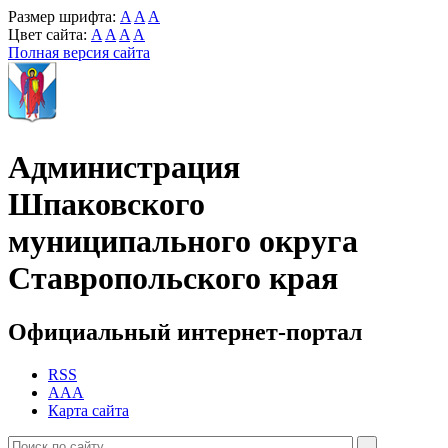
Размер шрифта:
A
A
A
Цвет сайта:
A
A
A
A
Полная версия сайта
Администрация
Шпаковского
муниципального округа
Ставропольского края
Официальный интернет-портал
RSS
AAA
Карта сайта