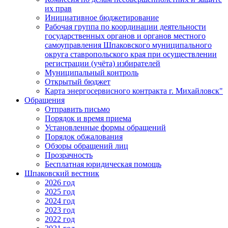
их прав
Инициативное бюджетирование
Рабочая группа по координации деятельности
государственных органов и органов местного
самоуправления Шпаковского муниципального
округа ставропольского края при осуществлении
регистрации (учёта) избирателей
Муниципальный контроль
Открытый бюджет
Карта энергосервисного контракта г. Михайловск"
Обращения
Отправить письмо
Порядок и время приема
Установленные формы обращений
Порядок обжалования
Обзоры обращений лиц
Прозрачность
Бесплатная юридическая помощь
Шпаковский вестник
2026 год
2025 год
2024 год
2023 год
2022 год