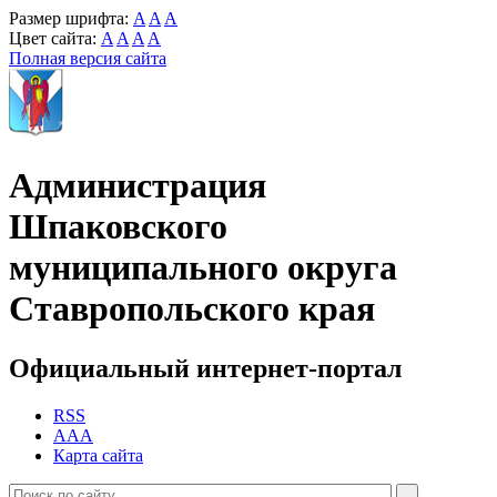
Размер шрифта:
A
A
A
Цвет сайта:
A
A
A
A
Полная версия сайта
Администрация
Шпаковского
муниципального округа
Ставропольского края
Официальный интернет-портал
RSS
AAA
Карта сайта