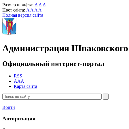
Размер шрифта:
A
A
A
Цвет сайта:
A
A
A
A
Полная версия сайта
Администрация Шпаковского 
Официальный интернет-портал
RSS
AAA
Карта сайта
Войти
Авторизация