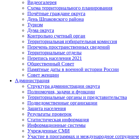
Видеогалерея
Схема территориального планирования
Почётные граждане округа
День Шпаковского района
Туризм
Дума округа
Контрольно счетный орган
Территориальная избирательная комиссия
Перечень пространственных сведений
Территориальные отделы
Перепись населения 2021
Общественный Совет
Памятные даты в военной истории России
Совет женщин
Администрация
Структура администрации округа
Полномочия, задачи и функции
Территориальные органы и представительства
Подведомственные организации
Защита населения
Результаты проверок
Статистическая информация
Информационные системы
Учрежденные СМИ
Участие в программах и международное сотруднич