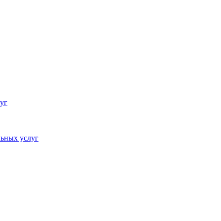
уг
ьных услуг