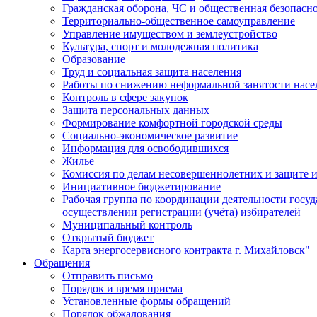
Гражданская оборона, ЧС и общественная безопасн
Территориально-общественное самоуправление
Управление имуществом и землеустройство
Культура, спорт и молодежная политика
Образование
Труд и социальная защита населения
Работы по снижению неформальной занятости насе
Контроль в сфере закупок
Защита персональных данных
Формирование комфортной городской среды
Социально-экономическое развитие
Информация для освободившихся
Жилье
Комиссия по делам несовершеннолетних и защите и
Инициативное бюджетирование
Рабочая группа по координации деятельности госу
осуществлении регистрации (учёта) избирателей
Муниципальный контроль
Открытый бюджет
Карта энергосервисного контракта г. Михайловск"
Обращения
Отправить письмо
Порядок и время приема
Установленные формы обращений
Порядок обжалования