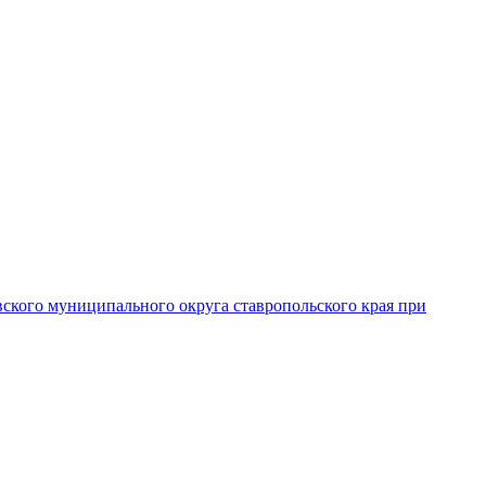
вского муниципального округа ставропольского края при