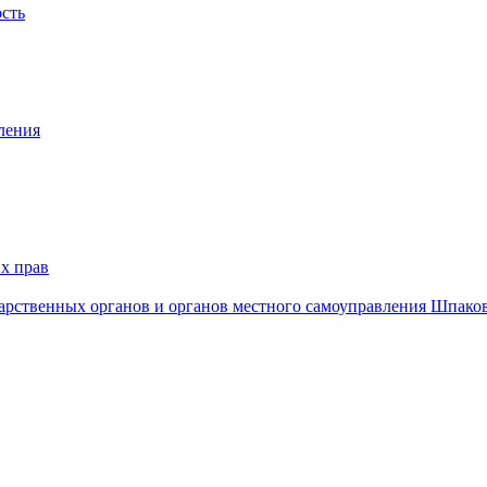
ость
ления
х прав
дарственных органов и органов местного самоуправления Шпако