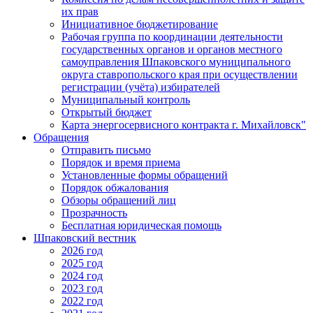
их прав
Инициативное бюджетирование
Рабочая группа по координации деятельности
государственных органов и органов местного
самоуправления Шпаковского муниципального
округа ставропольского края при осуществлении
регистрации (учёта) избирателей
Муниципальный контроль
Открытый бюджет
Карта энергосервисного контракта г. Михайловск"
Обращения
Отправить письмо
Порядок и время приема
Установленные формы обращений
Порядок обжалования
Обзоры обращений лиц
Прозрачность
Бесплатная юридическая помощь
Шпаковский вестник
2026 год
2025 год
2024 год
2023 год
2022 год