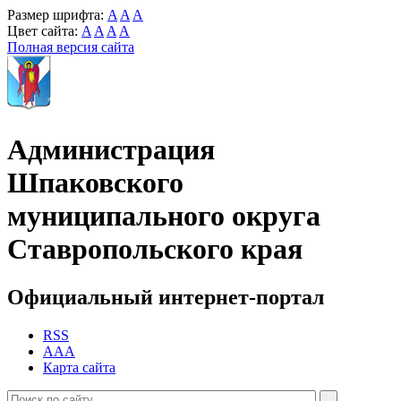
Размер шрифта:
A
A
A
Цвет сайта:
A
A
A
A
Полная версия сайта
Администрация
Шпаковского
муниципального округа
Ставропольского края
Официальный интернет-портал
RSS
AAA
Карта сайта