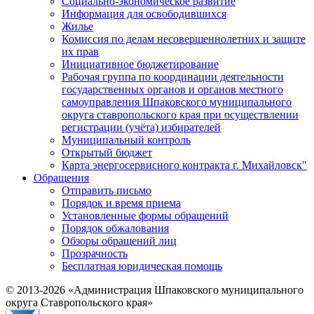
Социально-экономическое развитие
Информация для освободившихся
Жилье
Комиссия по делам несовершеннолетних и защите
их прав
Инициативное бюджетирование
Рабочая группа по координации деятельности
государственных органов и органов местного
самоуправления Шпаковского муниципального
округа ставропольского края при осуществлении
регистрации (учёта) избирателей
Муниципальный контроль
Открытый бюджет
Карта энергосервисного контракта г. Михайловск"
Обращения
Отправить письмо
Порядок и время приема
Установленные формы обращений
Порядок обжалования
Обзоры обращений лиц
Прозрачность
Бесплатная юридическая помощь
© 2013-2026 «Администрация Шпаковского муниципального
округа Ставропольского края»