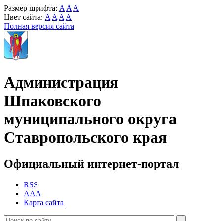
Размер шрифта:
A
A
A
Цвет сайта:
A
A
A
A
Полная версия сайта
Администрация
Шпаковского
муниципального округа
Ставропольского края
Официальный интернет-портал
RSS
AAA
Карта сайта