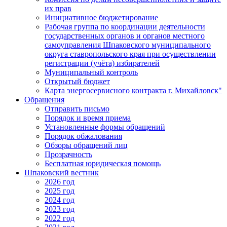
их прав
Инициативное бюджетирование
Рабочая группа по координации деятельности
государственных органов и органов местного
самоуправления Шпаковского муниципального
округа ставропольского края при осуществлении
регистрации (учёта) избирателей
Муниципальный контроль
Открытый бюджет
Карта энергосервисного контракта г. Михайловск"
Обращения
Отправить письмо
Порядок и время приема
Установленные формы обращений
Порядок обжалования
Обзоры обращений лиц
Прозрачность
Бесплатная юридическая помощь
Шпаковский вестник
2026 год
2025 год
2024 год
2023 год
2022 год