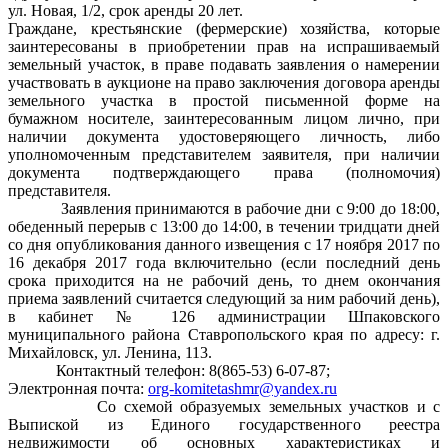
ул. Новая, 1/2, срок аренды 20 лет.
Граждане, крестьянские (фермерские) хозяйства, которые
заинтересованы в приобретении прав на испрашиваемый
земельный участок, в праве подавать заявления о намерении
участвовать в аукционе на право заключения договора аренды
земельного участка в простой письменной форме на
бумажном носителе, заинтересованным лицом лично, при
наличии документа удостоверяющего личность, либо
уполномоченным представителем заявителя, при наличии
документа подтверждающего права (полномочия)
представителя.
Заявления принимаются в рабочие дни с 9:00 до 18:00,
обеденный перерыв с 13:00 до 14:00, в течении тридцати дней
со дня опубликования данного извещения с 17 ноября 2017 по
16 декабря 2017 года включительно (если последний день
срока приходится на не рабочий день, то днем окончания
приема заявлений считается следующий за ним рабочий день),
в кабинет № 126 администрации Шпаковского
муниципального района Ставропольского края по адресу: г.
Михайловск, ул. Ленина, 113.
Контактный телефон: 8(865-53) 6-07-87;
Электронная почта:
org-komitetashmr@yandex.ru
Со схемой образуемых земельных участков и с
Выпиской из Единого государственного реестра
недвижимости об основных характеристиках и