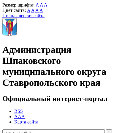
Размер шрифта:
A
A
A
Цвет сайта:
A
A
A
A
Полная версия сайта
Администрация
Шпаковского
муниципального округа
Ставропольского края
Официальный интернет-портал
RSS
AAA
Карта сайта