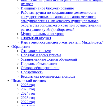
их прав
Инициативное бюджетирование
Рабочая группа по координации деятельности
государственных органов и органов местного
самоуправления Шпаковского муниципального
округа ставропольского края при осуществлении
регистрации (учёта) избирателей
Муниципальный контроль
Открытый бюджет
Карта энергосервисного контракта г. Михайловск"
Обращения
Отправить письмо
Порядок и время приема
Установленные формы обращений
Порядок обжалования
Обзоры обращений лиц
Прозрачность
Бесплатная юридическая помощь
Шпаковский вестник
2026 год
2025 год
2024 год
2023 год
2022 год