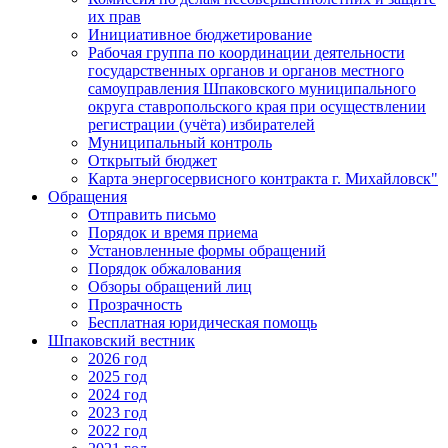
их прав
Инициативное бюджетирование
Рабочая группа по координации деятельности
государственных органов и органов местного
самоуправления Шпаковского муниципального
округа ставропольского края при осуществлении
регистрации (учёта) избирателей
Муниципальный контроль
Открытый бюджет
Карта энергосервисного контракта г. Михайловск"
Обращения
Отправить письмо
Порядок и время приема
Установленные формы обращений
Порядок обжалования
Обзоры обращений лиц
Прозрачность
Бесплатная юридическая помощь
Шпаковский вестник
2026 год
2025 год
2024 год
2023 год
2022 год