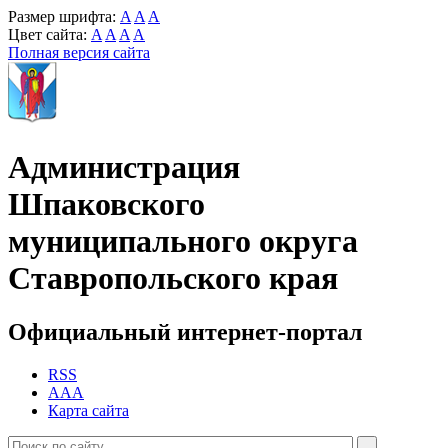
Размер шрифта:
A
A
A
Цвет сайта:
A
A
A
A
Полная версия сайта
Администрация
Шпаковского
муниципального округа
Ставропольского края
Официальный интернет-портал
RSS
AAA
Карта сайта