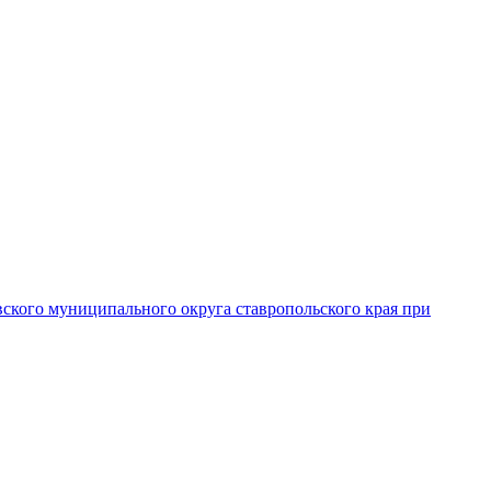
вского муниципального округа ставропольского края при