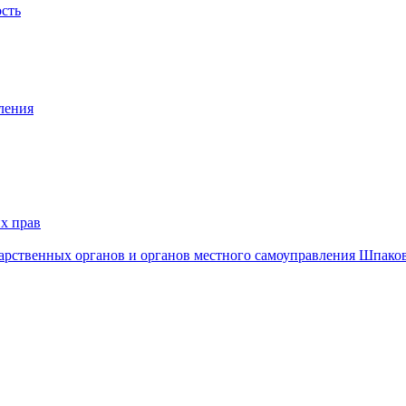
ость
ления
х прав
дарственных органов и органов местного самоуправления Шпако