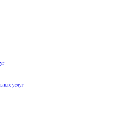
уг
ьных услуг