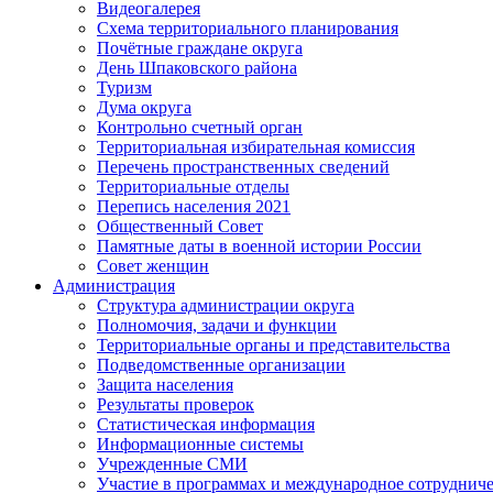
Видеогалерея
Схема территориального планирования
Почётные граждане округа
День Шпаковского района
Туризм
Дума округа
Контрольно счетный орган
Территориальная избирательная комиссия
Перечень пространственных сведений
Территориальные отделы
Перепись населения 2021
Общественный Совет
Памятные даты в военной истории России
Совет женщин
Администрация
Структура администрации округа
Полномочия, задачи и функции
Территориальные органы и представительства
Подведомственные организации
Защита населения
Результаты проверок
Статистическая информация
Информационные системы
Учрежденные СМИ
Участие в программах и международное сотруднич