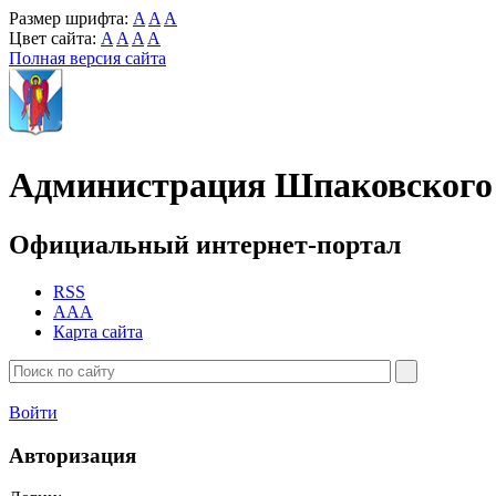
Размер шрифта:
A
A
A
Цвет сайта:
A
A
A
A
Полная версия сайта
Администрация Шпаковского 
Официальный интернет-портал
RSS
AAA
Карта сайта
Войти
Авторизация