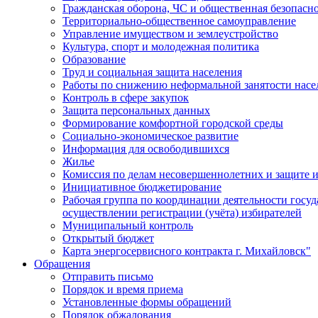
Гражданская оборона, ЧС и общественная безопасн
Территориально-общественное самоуправление
Управление имуществом и землеустройство
Культура, спорт и молодежная политика
Образование
Труд и социальная защита населения
Работы по снижению неформальной занятости насе
Контроль в сфере закупок
Защита персональных данных
Формирование комфортной городской среды
Социально-экономическое развитие
Информация для освободившихся
Жилье
Комиссия по делам несовершеннолетних и защите и
Инициативное бюджетирование
Рабочая группа по координации деятельности госу
осуществлении регистрации (учёта) избирателей
Муниципальный контроль
Открытый бюджет
Карта энергосервисного контракта г. Михайловск"
Обращения
Отправить письмо
Порядок и время приема
Установленные формы обращений
Порядок обжалования