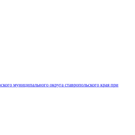
вского муниципального округа ставропольского края при