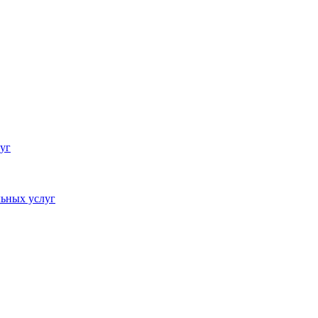
уг
ьных услуг