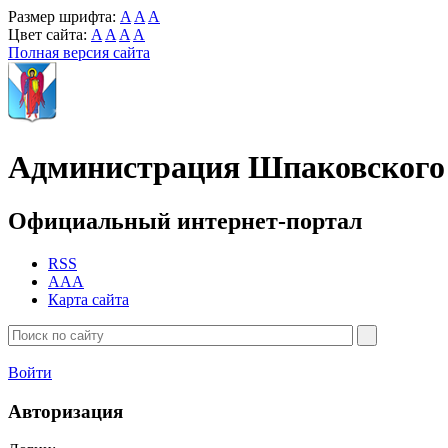
Размер шрифта:
A
A
A
Цвет сайта:
A
A
A
A
Полная версия сайта
Администрация Шпаковского 
Официальный интернет-портал
RSS
AAA
Карта сайта
Войти
Авторизация