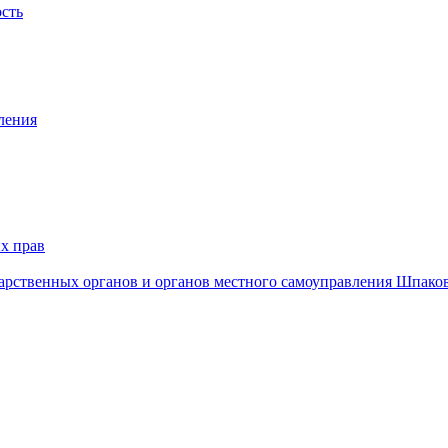
ость
ления
х прав
дарственных органов и органов местного самоуправления Шпако