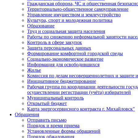
Гражданская оборона, ЧС и общественная безопасн
Территориально-общественное самоуправление
Управление имуществом и землеустройство
Культура, спорт и молодежная политика
Образование
Труд и социальная защита населения
Работы по снижению неформальной занятости насе
Контроль в сфере закупок
Защита персональных данных
Формирование комфортной городской среды
Социально-экономическое развитие
Информация для освободившихся
Жилье
Комиссия по делам несовершеннолетних и защите и
Инициативное бюджетирование
Рабочая группа по координации деятельности госу
осуществлении регистрации (учёта) избирателей
Муниципальный контроль
Открытый бюджет
Карта энергосервисного контракта г. Михайловск"
Обращения
Отправить письмо
Порядок и время приема
Установленные формы обращений
Порядок обжалования