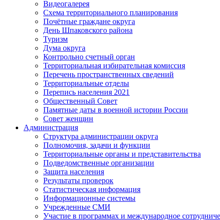
Видеогалерея
Схема территориального планирования
Почётные граждане округа
День Шпаковского района
Туризм
Дума округа
Контрольно счетный орган
Территориальная избирательная комиссия
Перечень пространственных сведений
Территориальные отделы
Перепись населения 2021
Общественный Совет
Памятные даты в военной истории России
Совет женщин
Администрация
Структура администрации округа
Полномочия, задачи и функции
Территориальные органы и представительства
Подведомственные организации
Защита населения
Результаты проверок
Статистическая информация
Информационные системы
Учрежденные СМИ
Участие в программах и международное сотруднич