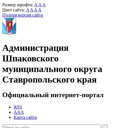
Размер шрифта:
A
A
A
Цвет сайта:
A
A
A
A
Полная версия сайта
Администрация
Шпаковского
муниципального округа
Ставропольского края
Официальный интернет-портал
RSS
AAA
Карта сайта