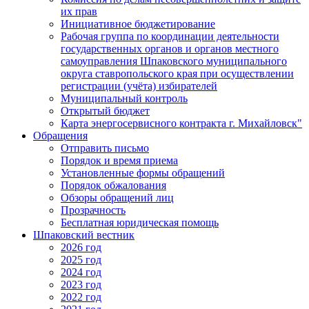
их прав
Инициативное бюджетирование
Рабочая группа по координации деятельности
государственных органов и органов местного
самоуправления Шпаковского муниципального
округа ставропольского края при осуществлении
регистрации (учёта) избирателей
Муниципальный контроль
Открытый бюджет
Карта энергосервисного контракта г. Михайловск"
Обращения
Отправить письмо
Порядок и время приема
Установленные формы обращений
Порядок обжалования
Обзоры обращений лиц
Прозрачность
Бесплатная юридическая помощь
Шпаковский вестник
2026 год
2025 год
2024 год
2023 год
2022 год