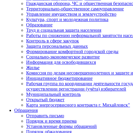
Гражданская оборона, ЧС и общественная безопасн
Территориально-общественное самоуправление
Управление имуществом и землеустройство
Культура, спорт и молодежная политика
Образование
Труд и социальная защита населения
Работы по снижению неформальной занятости насе
Контроль в сфере закупок
Защита персональных данных
Формирование комфортной городской среды
Социально-экономическое развитие
Информация для освободившихся
Жилье
Комиссия по делам несовершеннолетних и защите и
Инициативное бюджетирование
Рабочая группа по координации деятельности госу
осуществлении регистрации (учёта) избирателей
Муниципальный контроль
Открытый бюджет
Карта энергосервисного контракта г. Михайловск"
Обращения
Отправить письмо
Порядок и время приема
Установленные формы обращений
Порядок обжалования