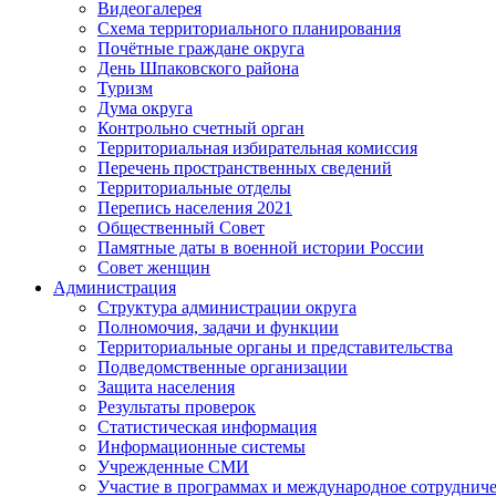
Видеогалерея
Схема территориального планирования
Почётные граждане округа
День Шпаковского района
Туризм
Дума округа
Контрольно счетный орган
Территориальная избирательная комиссия
Перечень пространственных сведений
Территориальные отделы
Перепись населения 2021
Общественный Совет
Памятные даты в военной истории России
Совет женщин
Администрация
Структура администрации округа
Полномочия, задачи и функции
Территориальные органы и представительства
Подведомственные организации
Защита населения
Результаты проверок
Статистическая информация
Информационные системы
Учрежденные СМИ
Участие в программах и международное сотруднич