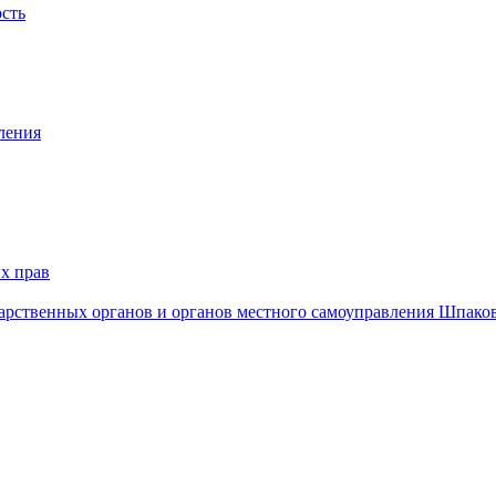
ость
ления
х прав
дарственных органов и органов местного самоуправления Шпако