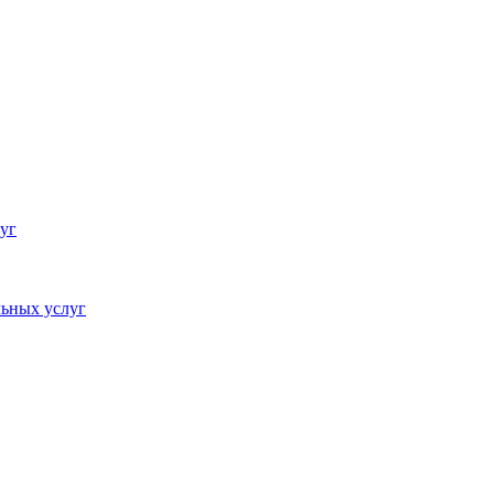
уг
ьных услуг