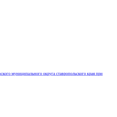
вского муниципального округа ставропольского края при