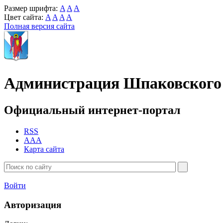
Размер шрифта:
A
A
A
Цвет сайта:
A
A
A
A
Полная версия сайта
Администрация Шпаковского 
Официальный интернет-портал
RSS
AAA
Карта сайта
Войти
Авторизация