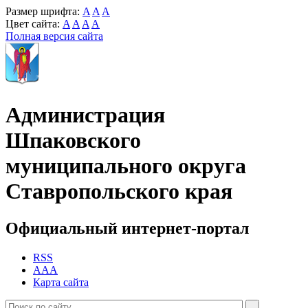
Размер шрифта:
A
A
A
Цвет сайта:
A
A
A
A
Полная версия сайта
Администрация
Шпаковского
муниципального округа
Ставропольского края
Официальный интернет-портал
RSS
AAA
Карта сайта