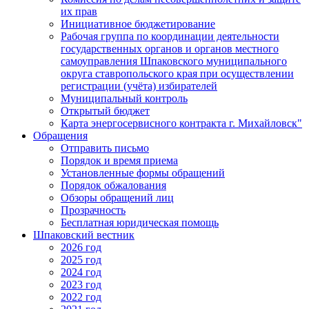
их прав
Инициативное бюджетирование
Рабочая группа по координации деятельности
государственных органов и органов местного
самоуправления Шпаковского муниципального
округа ставропольского края при осуществлении
регистрации (учёта) избирателей
Муниципальный контроль
Открытый бюджет
Карта энергосервисного контракта г. Михайловск"
Обращения
Отправить письмо
Порядок и время приема
Установленные формы обращений
Порядок обжалования
Обзоры обращений лиц
Прозрачность
Бесплатная юридическая помощь
Шпаковский вестник
2026 год
2025 год
2024 год
2023 год
2022 год