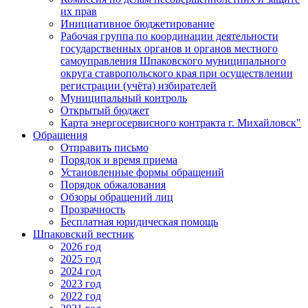
их прав
Инициативное бюджетирование
Рабочая группа по координации деятельности
государственных органов и органов местного
самоуправления Шпаковского муниципального
округа ставропольского края при осуществлении
регистрации (учёта) избирателей
Муниципальный контроль
Открытый бюджет
Карта энергосервисного контракта г. Михайловск"
Обращения
Отправить письмо
Порядок и время приема
Установленные формы обращений
Порядок обжалования
Обзоры обращений лиц
Прозрачность
Бесплатная юридическая помощь
Шпаковский вестник
2026 год
2025 год
2024 год
2023 год
2022 год