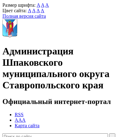
Размер шрифта:
A
A
A
Цвет сайта:
A
A
A
A
Полная версия сайта
Администрация
Шпаковского
муниципального округа
Ставропольского края
Официальный интернет-портал
RSS
AAA
Карта сайта