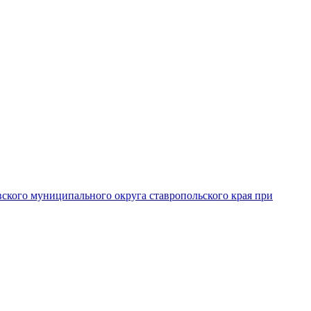
вского муниципального округа ставропольского края при