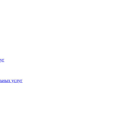
уг
ьных услуг