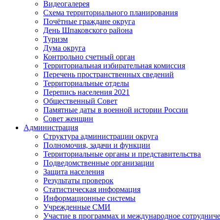
Видеогалерея
Схема территориального планирования
Почётные граждане округа
День Шпаковского района
Туризм
Дума округа
Контрольно счетный орган
Территориальная избирательная комиссия
Перечень пространственных сведений
Территориальные отделы
Перепись населения 2021
Общественный Совет
Памятные даты в военной истории России
Совет женщин
Администрация
Структура администрации округа
Полномочия, задачи и функции
Территориальные органы и представительства
Подведомственные организации
Защита населения
Результаты проверок
Статистическая информация
Информационные системы
Учрежденные СМИ
Участие в программах и международное сотруднич