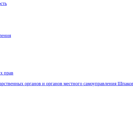
ость
ления
х прав
дарственных органов и органов местного самоуправления Шпако