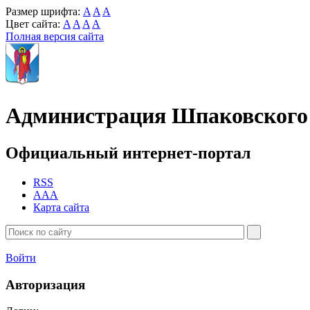
Размер шрифта:
A
A
A
Цвет сайта:
A
A
A
A
Полная версия сайта
Администрация Шпаковского 
Официальный интернет-портал
RSS
AAA
Карта сайта
Войти
Авторизация