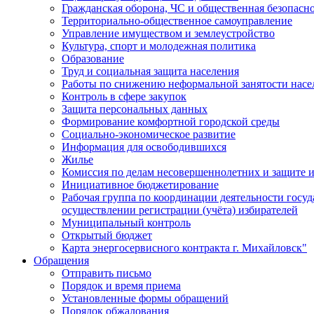
Гражданская оборона, ЧС и общественная безопасн
Территориально-общественное самоуправление
Управление имуществом и землеустройство
Культура, спорт и молодежная политика
Образование
Труд и социальная защита населения
Работы по снижению неформальной занятости насе
Контроль в сфере закупок
Защита персональных данных
Формирование комфортной городской среды
Социально-экономическое развитие
Информация для освободившихся
Жилье
Комиссия по делам несовершеннолетних и защите и
Инициативное бюджетирование
Рабочая группа по координации деятельности госу
осуществлении регистрации (учёта) избирателей
Муниципальный контроль
Открытый бюджет
Карта энергосервисного контракта г. Михайловск"
Обращения
Отправить письмо
Порядок и время приема
Установленные формы обращений
Порядок обжалования