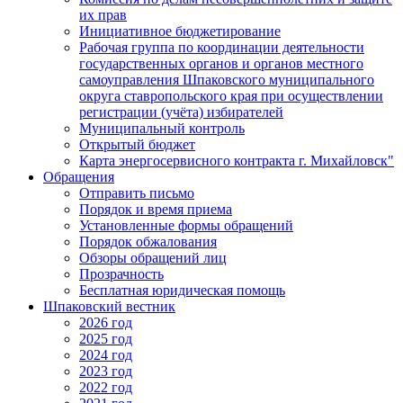
их прав
Инициативное бюджетирование
Рабочая группа по координации деятельности
государственных органов и органов местного
самоуправления Шпаковского муниципального
округа ставропольского края при осуществлении
регистрации (учёта) избирателей
Муниципальный контроль
Открытый бюджет
Карта энергосервисного контракта г. Михайловск"
Обращения
Отправить письмо
Порядок и время приема
Установленные формы обращений
Порядок обжалования
Обзоры обращений лиц
Прозрачность
Бесплатная юридическая помощь
Шпаковский вестник
2026 год
2025 год
2024 год
2023 год
2022 год