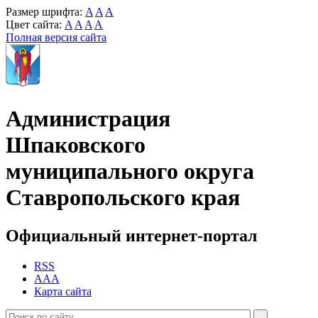
Размер шрифта:
A
A
A
Цвет сайта:
A
A
A
A
Полная версия сайта
Администрация
Шпаковского
муниципального округа
Ставропольского края
Официальный интернет-портал
RSS
AAA
Карта сайта