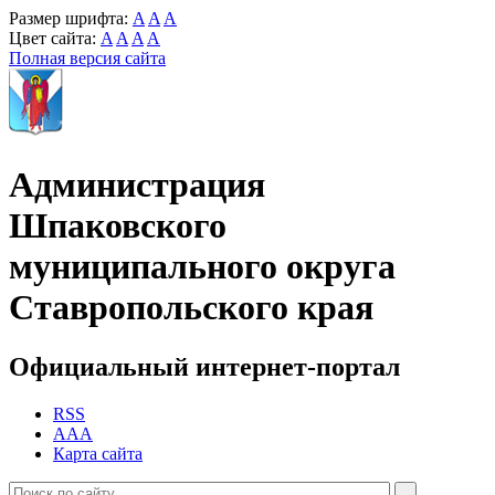
Размер шрифта:
A
A
A
Цвет сайта:
A
A
A
A
Полная версия сайта
Администрация
Шпаковского
муниципального округа
Ставропольского края
Официальный интернет-портал
RSS
AAA
Карта сайта