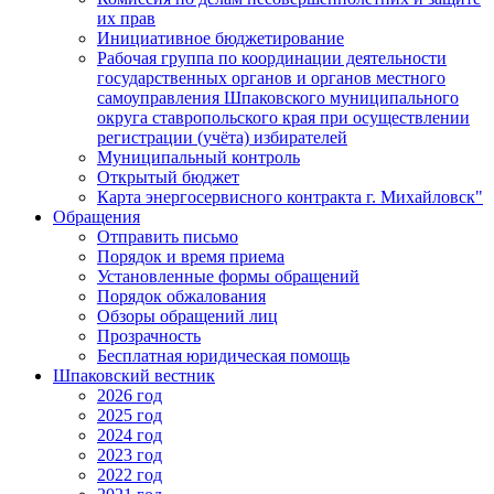
их прав
Инициативное бюджетирование
Рабочая группа по координации деятельности
государственных органов и органов местного
самоуправления Шпаковского муниципального
округа ставропольского края при осуществлении
регистрации (учёта) избирателей
Муниципальный контроль
Открытый бюджет
Карта энергосервисного контракта г. Михайловск"
Обращения
Отправить письмо
Порядок и время приема
Установленные формы обращений
Порядок обжалования
Обзоры обращений лиц
Прозрачность
Бесплатная юридическая помощь
Шпаковский вестник
2026 год
2025 год
2024 год
2023 год
2022 год