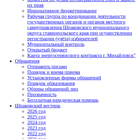
их прав
Инициативное бюджетирование
Рабочая группа по координации деятельности
государственных органов и органов местного
самоуправления Шпаковского муниципального
округа ставропольского края при осуществлении
регистрации (учёта) избирателей
Муниципальный контроль
Открытый бюджет
Карта энергосервисного контракта г. Михайловск"
Обращения
Отправить письмо
Порядок и время приема
Установленные формы обращений
Порядок обжалования
Обзоры обращений лиц
Прозрачность
Бесплатная юридическая помощь
Шпаковский вестник
2026 год
2025 год
2024 год
2023 год
2022 год