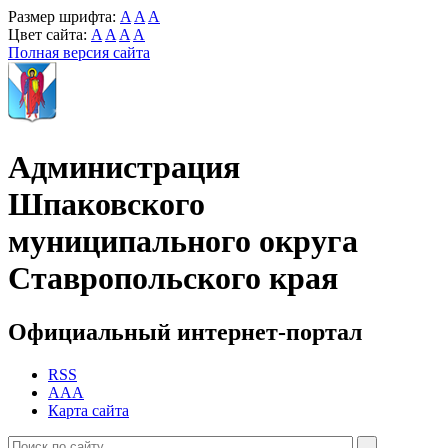
Размер шрифта:
A
A
A
Цвет сайта:
A
A
A
A
Полная версия сайта
Администрация
Шпаковского
муниципального округа
Ставропольского края
Официальный интернет-портал
RSS
AAA
Карта сайта