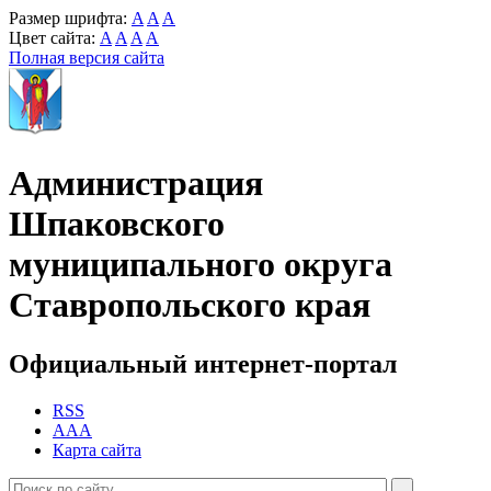
Размер шрифта:
A
A
A
Цвет сайта:
A
A
A
A
Полная версия сайта
Администрация
Шпаковского
муниципального округа
Ставропольского края
Официальный интернет-портал
RSS
AAA
Карта сайта