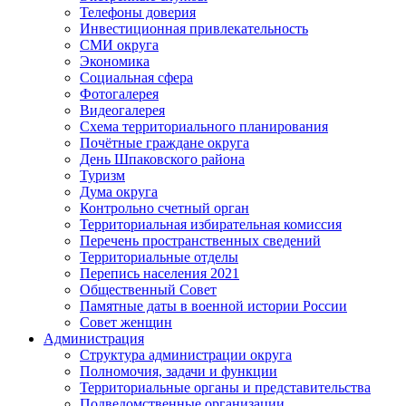
Телефоны доверия
Инвестиционная привлекательность
СМИ округа
Экономика
Социальная сфера
Фотогалерея
Видеогалерея
Схема территориального планирования
Почётные граждане округа
День Шпаковского района
Туризм
Дума округа
Контрольно счетный орган
Территориальная избирательная комиссия
Перечень пространственных сведений
Территориальные отделы
Перепись населения 2021
Общественный Совет
Памятные даты в военной истории России
Совет женщин
Администрация
Структура администрации округа
Полномочия, задачи и функции
Территориальные органы и представительства
Подведомственные организации