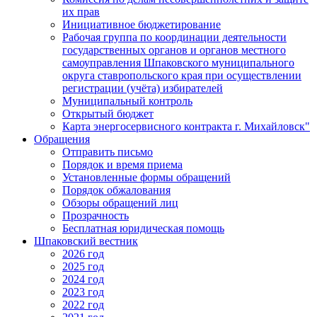
их прав
Инициативное бюджетирование
Рабочая группа по координации деятельности
государственных органов и органов местного
самоуправления Шпаковского муниципального
округа ставропольского края при осуществлении
регистрации (учёта) избирателей
Муниципальный контроль
Открытый бюджет
Карта энергосервисного контракта г. Михайловск"
Обращения
Отправить письмо
Порядок и время приема
Установленные формы обращений
Порядок обжалования
Обзоры обращений лиц
Прозрачность
Бесплатная юридическая помощь
Шпаковский вестник
2026 год
2025 год
2024 год
2023 год
2022 год