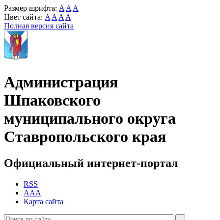
Размер шрифта:
A
A
A
Цвет сайта:
A
A
A
A
Полная версия сайта
Администрация
Шпаковского
муниципального округа
Ставропольского края
Официальный интернет-портал
RSS
AAA
Карта сайта