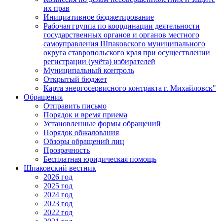
их прав
Инициативное бюджетирование
Рабочая группа по координации деятельности
государственных органов и органов местного
самоуправления Шпаковского муниципального
округа ставропольского края при осуществлении
регистрации (учёта) избирателей
Муниципальный контроль
Открытый бюджет
Карта энергосервисного контракта г. Михайловск"
Обращения
Отправить письмо
Порядок и время приема
Установленные формы обращений
Порядок обжалования
Обзоры обращений лиц
Прозрачность
Бесплатная юридическая помощь
Шпаковский вестник
2026 год
2025 год
2024 год
2023 год
2022 год