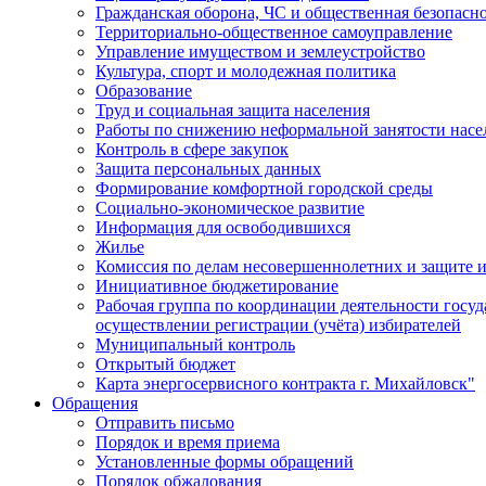
Гражданская оборона, ЧС и общественная безопасн
Территориально-общественное самоуправление
Управление имуществом и землеустройство
Культура, спорт и молодежная политика
Образование
Труд и социальная защита населения
Работы по снижению неформальной занятости насе
Контроль в сфере закупок
Защита персональных данных
Формирование комфортной городской среды
Социально-экономическое развитие
Информация для освободившихся
Жилье
Комиссия по делам несовершеннолетних и защите и
Инициативное бюджетирование
Рабочая группа по координации деятельности госу
осуществлении регистрации (учёта) избирателей
Муниципальный контроль
Открытый бюджет
Карта энергосервисного контракта г. Михайловск"
Обращения
Отправить письмо
Порядок и время приема
Установленные формы обращений
Порядок обжалования