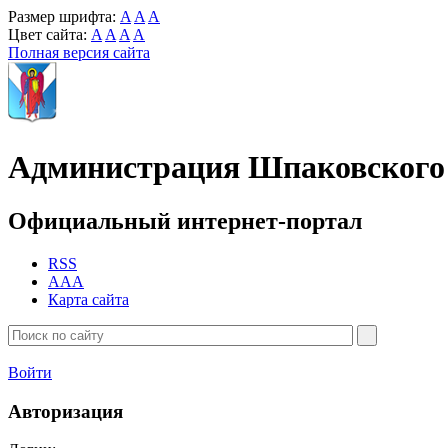
Размер шрифта:
A
A
A
Цвет сайта:
A
A
A
A
Полная версия сайта
Администрация Шпаковского 
Официальный интернет-портал
RSS
AAA
Карта сайта
Войти
Авторизация