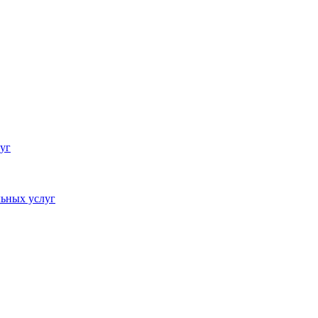
уг
ьных услуг