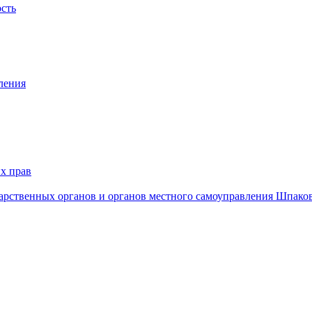
ость
ления
х прав
дарственных органов и органов местного самоуправления Шпако