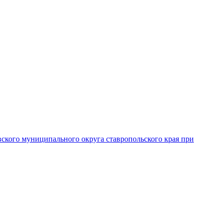
вского муниципального округа ставропольского края при