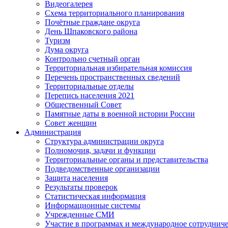
Видеогалерея
Схема территориального планирования
Почётные граждане округа
День Шпаковского района
Туризм
Дума округа
Контрольно счетный орган
Территориальная избирательная комиссия
Перечень пространственных сведений
Территориальные отделы
Перепись населения 2021
Общественный Совет
Памятные даты в военной истории России
Совет женщин
Администрация
Структура администрации округа
Полномочия, задачи и функции
Территориальные органы и представительства
Подведомственные организации
Защита населения
Результаты проверок
Статистическая информация
Информационные системы
Учрежденные СМИ
Участие в программах и международное сотруднич