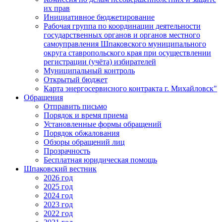
их прав
Инициативное бюджетирование
Рабочая группа по координации деятельности
государственных органов и органов местного
самоуправления Шпаковского муниципального
округа ставропольского края при осуществлении
регистрации (учёта) избирателей
Муниципальный контроль
Открытый бюджет
Карта энергосервисного контракта г. Михайловск"
Обращения
Отправить письмо
Порядок и время приема
Установленные формы обращений
Порядок обжалования
Обзоры обращений лиц
Прозрачность
Бесплатная юридическая помощь
Шпаковский вестник
2026 год
2025 год
2024 год
2023 год
2022 год