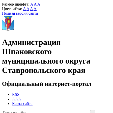
Размер шрифта:
A
A
A
Цвет сайта:
A
A
A
A
Полная версия сайта
Администрация
Шпаковского
муниципального округа
Ставропольского края
Официальный интернет-портал
RSS
AAA
Карта сайта