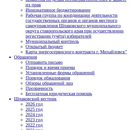
их прав
Инициативное бюджетирование
Рабочая группа по координации деятельности
государственных органов и органов местного
самоуправления Шпаковского муниципального
округа ставропольского края при осуществлении
регистрации (учёта) избирателей
Муниципальный контроль
Открытый бюджет
Карта энергосервисного контракта г. Михайловск"
Обращения
Отправить письмо
Порядок и время приема
Установленные формы обращений
Порядок обжалования
Обзоры обращений лиц
Прозрачность
Бесплатная юридическая помощь
Шпаковский вестник
2026 год
2025 год
2024 год
2023 год
2022 год