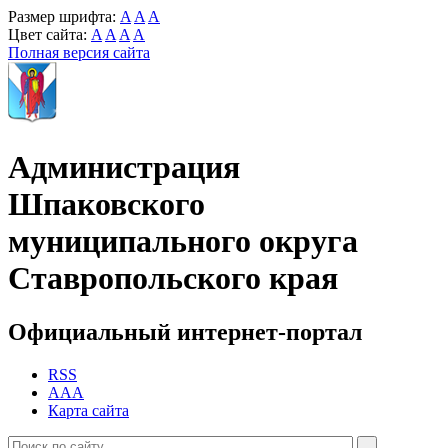
Размер шрифта:
A
A
A
Цвет сайта:
A
A
A
A
Полная версия сайта
Администрация
Шпаковского
муниципального округа
Ставропольского края
Официальный интернет-портал
RSS
AAA
Карта сайта