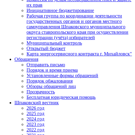
их прав
Инициативное бюджетирование
Рабочая группа по координации деятельности
государственных органов и органов местного
самоуправления Шпаковского муниципального
округа ставропольского края при осуществлении
регистрации (учёта) избирателей
Муниципальный контроль
Открытый бюджет
Карта энергосервисного контракта г. Михайловск"
Обращения
Отправить письмо
Порядок и время приема
Установленные формы обращений
Порядок обжалования
Обзоры обращений лиц
Прозрачность
Бесплатная юридическая помощь
Шпаковский вестник
2026 год
2025 год
2024 год
2023 год
2022 год