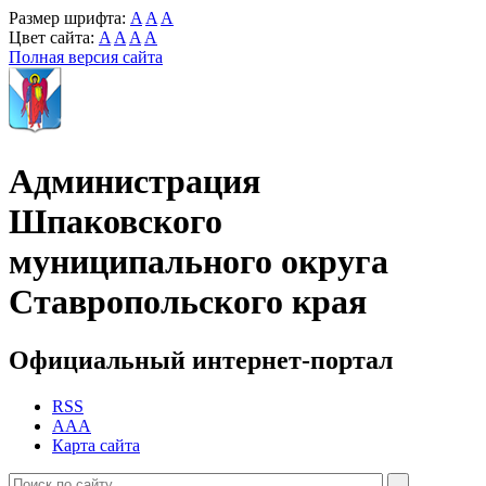
Размер шрифта:
A
A
A
Цвет сайта:
A
A
A
A
Полная версия сайта
Администрация
Шпаковского
муниципального округа
Ставропольского края
Официальный интернет-портал
RSS
AAA
Карта сайта