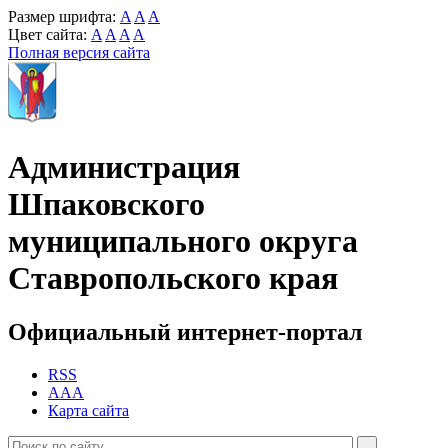
Размер шрифта:
A
A
A
Цвет сайта:
A
A
A
A
Полная версия сайта
Администрация
Шпаковского
муниципального округа
Ставропольского края
Официальный интернет-портал
RSS
AAA
Карта сайта