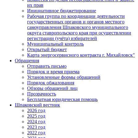
их прав
Инициативное бюджетирование
Рабочая группа по координации деятельности
государственных органов и органов местного
самоуправления Шпаковского муниципального
округа ставропольского края при осуществлении
регистрации (учёта) избирателей
Муниципальный контроль
Открытый бюджет
Карта энергосервисного контракта г. Михайловск"
Обращения
Отправить письмо
Порядок и время приема
Установленные формы обращений
Порядок обжалования
Обзоры обращений лиц
Прозрачность
Бесплатная юридическая помощь
Шпаковский вестник
2026 год
2025 год
2024 год
2023 год
2022 год