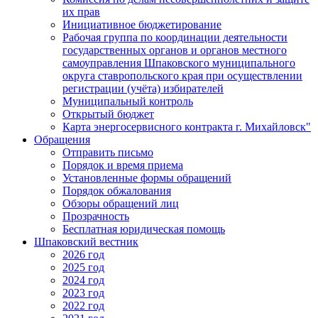
их прав
Инициативное бюджетирование
Рабочая группа по координации деятельности
государственных органов и органов местного
самоуправления Шпаковского муниципального
округа ставропольского края при осуществлении
регистрации (учёта) избирателей
Муниципальный контроль
Открытый бюджет
Карта энергосервисного контракта г. Михайловск"
Обращения
Отправить письмо
Порядок и время приема
Установленные формы обращений
Порядок обжалования
Обзоры обращений лиц
Прозрачность
Бесплатная юридическая помощь
Шпаковский вестник
2026 год
2025 год
2024 год
2023 год
2022 год