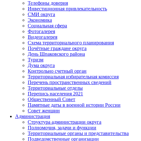
Телефоны доверия
Инвестиционная привлекательность
СМИ округа
Экономика
Социальная сфера
Фотогалерея
Видеогалерея
Схема территориального планирования
Почётные граждане округа
День Шпаковского района
Туризм
Дума округа
Контрольно счетный орган
Территориальная избирательная комиссия
Перечень пространственных сведений
Территориальные отделы
Перепись населения 2021
Общественный Совет
Памятные даты в военной истории России
Совет женщин
Администрация
Структура администрации округа
Полномочия, задачи и функции
Территориальные органы и представительства
Подведомственные организации