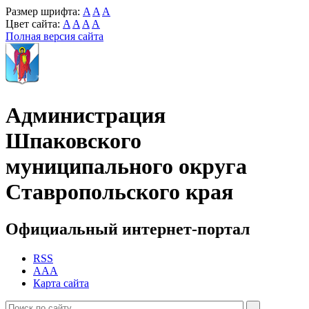
Размер шрифта:
A
A
A
Цвет сайта:
A
A
A
A
Полная версия сайта
Администрация
Шпаковского
муниципального округа
Ставропольского края
Официальный интернет-портал
RSS
AAA
Карта сайта