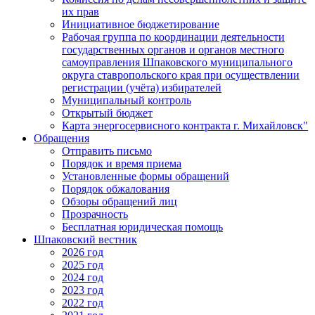
их прав
Инициативное бюджетирование
Рабочая группа по координации деятельности
государственных органов и органов местного
самоуправления Шпаковского муниципального
округа ставропольского края при осуществлении
регистрации (учёта) избирателей
Муниципальный контроль
Открытый бюджет
Карта энергосервисного контракта г. Михайловск"
Обращения
Отправить письмо
Порядок и время приема
Установленные формы обращений
Порядок обжалования
Обзоры обращений лиц
Прозрачность
Бесплатная юридическая помощь
Шпаковский вестник
2026 год
2025 год
2024 год
2023 год
2022 год