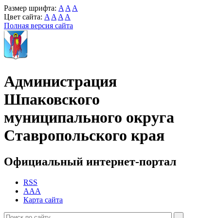
Размер шрифта:
A
A
A
Цвет сайта:
A
A
A
A
Полная версия сайта
Администрация
Шпаковского
муниципального округа
Ставропольского края
Официальный интернет-портал
RSS
AAA
Карта сайта