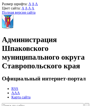
Размер шрифта:
A
A
A
Цвет сайта:
A
A
A
A
Полная версия сайта
Администрация
Шпаковского
муниципального округа
Ставропольского края
Официальный интернет-портал
RSS
AAA
Карта сайта