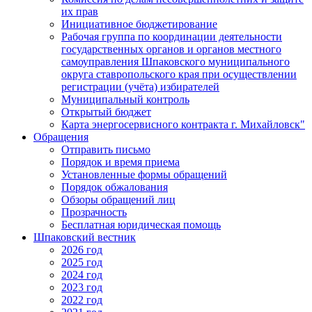
их прав
Инициативное бюджетирование
Рабочая группа по координации деятельности
государственных органов и органов местного
самоуправления Шпаковского муниципального
округа ставропольского края при осуществлении
регистрации (учёта) избирателей
Муниципальный контроль
Открытый бюджет
Карта энергосервисного контракта г. Михайловск"
Обращения
Отправить письмо
Порядок и время приема
Установленные формы обращений
Порядок обжалования
Обзоры обращений лиц
Прозрачность
Бесплатная юридическая помощь
Шпаковский вестник
2026 год
2025 год
2024 год
2023 год
2022 год