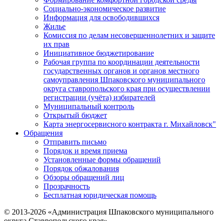
Социально-экономическое развитие
Информация для освободившихся
Жилье
Комиссия по делам несовершеннолетних и защите
их прав
Инициативное бюджетирование
Рабочая группа по координации деятельности
государственных органов и органов местного
самоуправления Шпаковского муниципального
округа ставропольского края при осуществлении
регистрации (учёта) избирателей
Муниципальный контроль
Открытый бюджет
Карта энергосервисного контракта г. Михайловск"
Обращения
Отправить письмо
Порядок и время приема
Установленные формы обращений
Порядок обжалования
Обзоры обращений лиц
Прозрачность
Бесплатная юридическая помощь
© 2013-2026 «Администрация Шпаковского муниципального
округа Ставропольского края»