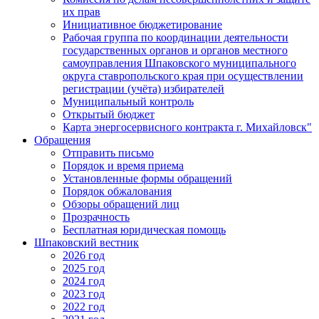
их прав
Инициативное бюджетирование
Рабочая группа по координации деятельности
государственных органов и органов местного
самоуправления Шпаковского муниципального
округа ставропольского края при осуществлении
регистрации (учёта) избирателей
Муниципальный контроль
Открытый бюджет
Карта энергосервисного контракта г. Михайловск"
Обращения
Отправить письмо
Порядок и время приема
Установленные формы обращений
Порядок обжалования
Обзоры обращений лиц
Прозрачность
Бесплатная юридическая помощь
Шпаковский вестник
2026 год
2025 год
2024 год
2023 год
2022 год