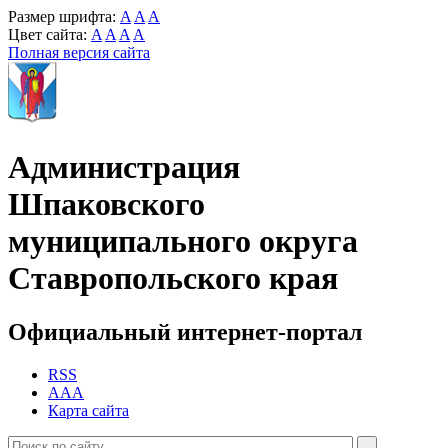
Размер шрифта:
A
A
A
Цвет сайта:
A
A
A
A
Полная версия сайта
Администрация
Шпаковского
муниципального округа
Ставропольского края
Официальный интернет-портал
RSS
AAA
Карта сайта