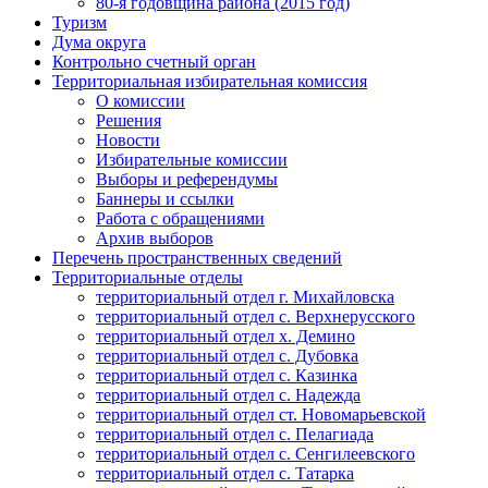
80-я годовщина района (2015 год)
Туризм
Дума округа
Контрольно счетный орган
Территориальная избирательная комиссия
О комиссии
Решения
Новости
Избирательные комиссии
Выборы и референдумы
Баннеры и ссылки
Работа с обращениями
Архив выборов
Перечень пространственных сведений
Территориальные отделы
территориальный отдел г. Михайловска
территориальный отдел с. Верхнерусского
территориальный отдел х. Демино
территориальный отдел с. Дубовка
территориальный отдел с. Казинка
территориальный отдел с. Надежда
территориальный отдел ст. Новомарьевской
территориальный отдел с. Пелагиада
территориальный отдел с. Сенгилеевского
территориальный отдел с. Татарка