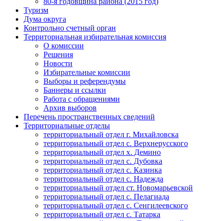
80-я годовщина района (2015 год)
Туризм
Дума округа
Контрольно счетный орган
Территориальная избирательная комиссия
О комиссии
Решения
Новости
Избирательные комиссии
Выборы и референдумы
Баннеры и ссылки
Работа с обращениями
Архив выборов
Перечень пространственных сведений
Территориальные отделы
территориальный отдел г. Михайловска
территориальный отдел с. Верхнерусского
территориальный отдел х. Демино
территориальный отдел с. Дубовка
территориальный отдел с. Казинка
территориальный отдел с. Надежда
территориальный отдел ст. Новомарьевской
территориальный отдел с. Пелагиада
территориальный отдел с. Сенгилеевского
территориальный отдел с. Татарка