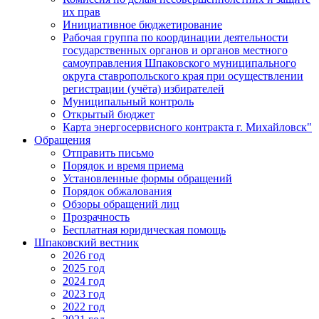
их прав
Инициативное бюджетирование
Рабочая группа по координации деятельности
государственных органов и органов местного
самоуправления Шпаковского муниципального
округа ставропольского края при осуществлении
регистрации (учёта) избирателей
Муниципальный контроль
Открытый бюджет
Карта энергосервисного контракта г. Михайловск"
Обращения
Отправить письмо
Порядок и время приема
Установленные формы обращений
Порядок обжалования
Обзоры обращений лиц
Прозрачность
Бесплатная юридическая помощь
Шпаковский вестник
2026 год
2025 год
2024 год
2023 год
2022 год