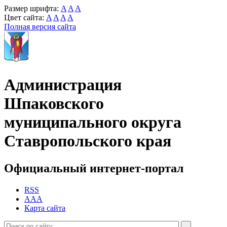
Размер шрифта:
A
A
A
Цвет сайта:
A
A
A
A
Полная версия сайта
Администрация
Шпаковского
муниципального округа
Ставропольского края
Официальный интернет-портал
RSS
AAA
Карта сайта