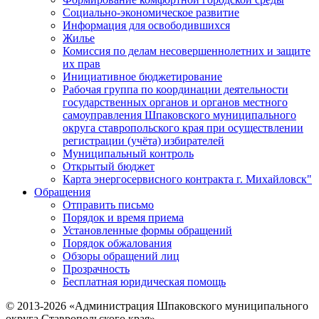
Социально-экономическое развитие
Информация для освободившихся
Жилье
Комиссия по делам несовершеннолетних и защите
их прав
Инициативное бюджетирование
Рабочая группа по координации деятельности
государственных органов и органов местного
самоуправления Шпаковского муниципального
округа ставропольского края при осуществлении
регистрации (учёта) избирателей
Муниципальный контроль
Открытый бюджет
Карта энергосервисного контракта г. Михайловск"
Обращения
Отправить письмо
Порядок и время приема
Установленные формы обращений
Порядок обжалования
Обзоры обращений лиц
Прозрачность
Бесплатная юридическая помощь
© 2013-2026 «Администрация Шпаковского муниципального
округа Ставропольского края»