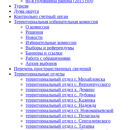
80-я годовщина района (2015 год)
Туризм
Дума округа
Контрольно счетный орган
Территориальная избирательная комиссия
О комиссии
Решения
Новости
Избирательные комиссии
Выборы и референдумы
Баннеры и ссылки
Работа с обращениями
Архив выборов
Перечень пространственных сведений
Территориальные отделы
территориальный отдел г. Михайловска
территориальный отдел с. Верхнерусского
территориальный отдел х. Демино
территориальный отдел с. Дубовка
территориальный отдел с. Казинка
территориальный отдел с. Надежда
территориальный отдел ст. Новомарьевской
территориальный отдел с. Пелагиада
территориальный отдел с. Сенгилеевского
территориальный отдел с. Татарка