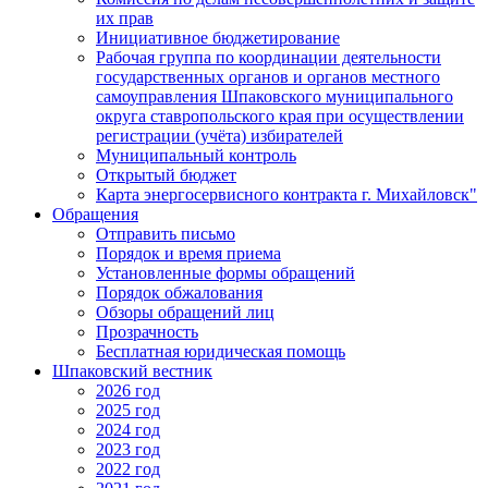
их прав
Инициативное бюджетирование
Рабочая группа по координации деятельности
государственных органов и органов местного
самоуправления Шпаковского муниципального
округа ставропольского края при осуществлении
регистрации (учёта) избирателей
Муниципальный контроль
Открытый бюджет
Карта энергосервисного контракта г. Михайловск"
Обращения
Отправить письмо
Порядок и время приема
Установленные формы обращений
Порядок обжалования
Обзоры обращений лиц
Прозрачность
Бесплатная юридическая помощь
Шпаковский вестник
2026 год
2025 год
2024 год
2023 год
2022 год