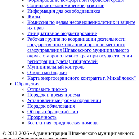
Социально-экономическое развитие
Информация для освободившихся
Жилье
Комиссия по делам несовершеннолетних и защите
их прав
Инициативное бюджетирование
Рабочая группа по координации деятельности
государственных органов и органов местного
самоуправления Шпаковского муниципального
округа ставропольского края при осуществлении
регистрации (учёта) избирателей
Муниципальный контроль
Открытый бюджет
Карта энергосервисного контракта г. Михайловск"
Обращения
Отправить письмо
Порядок и время приема
Установленные формы обращений
Порядок обжалования
Обзоры обращений лиц
Прозрачность
Бесплатная юридическая помощь
© 2013-2026 «Администрация Шпаковского муниципального
округа Ставропольского края»