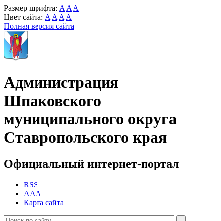
Размер шрифта:
A
A
A
Цвет сайта:
A
A
A
A
Полная версия сайта
Администрация
Шпаковского
муниципального округа
Ставропольского края
Официальный интернет-портал
RSS
AAA
Карта сайта