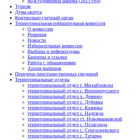
80-я годовщина района (2015 год)
Туризм
Дума округа
Контрольно счетный орган
Территориальная избирательная комиссия
О комиссии
Решения
Новости
Избирательные комиссии
Выборы и референдумы
Баннеры и ссылки
Работа с обращениями
Архив выборов
Перечень пространственных сведений
Территориальные отделы
территориальный отдел г. Михайловска
территориальный отдел с. Верхнерусского
территориальный отдел х. Демино
территориальный отдел с. Дубовка
территориальный отдел с. Казинка
территориальный отдел с. Надежда
территориальный отдел ст. Новомарьевской
территориальный отдел с. Пелагиада
территориальный отдел с. Сенгилеевского
территориальный отдел с. Татарка