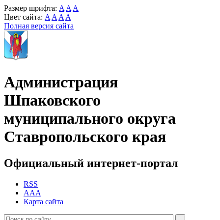
Размер шрифта:
A
A
A
Цвет сайта:
A
A
A
A
Полная версия сайта
Администрация
Шпаковского
муниципального округа
Ставропольского края
Официальный интернет-портал
RSS
AAA
Карта сайта