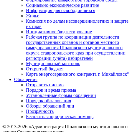
Социально-экономическое развитие
Информация для освободившихся
Жилье
Комиссия по делам несовершеннолетних и защите
их прав
Инициативное бюджетирование
Рабочая группа по координации деятельности
государственных органов и органов местного
самоуправления Шпаковского муниципального
округа ставропольского края при осуществлении
регистрации (учёта) избирателей
Муниципальный контроль
Открытый бюджет
Карта энергосервисного контракта г. Михайловск"
Обращения
Отправить письмо
Порядок и время приема
Установленные формы обращений
Порядок обжалования
Обзоры обращений лиц
Прозрачность
Бесплатная юридическая помощь
© 2013-2026 «Администрация Шпаковского муниципального
округа Ставропольского края»