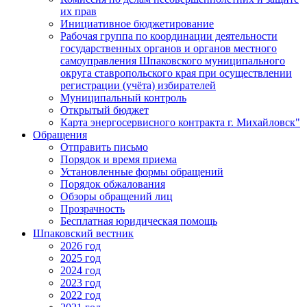
их прав
Инициативное бюджетирование
Рабочая группа по координации деятельности
государственных органов и органов местного
самоуправления Шпаковского муниципального
округа ставропольского края при осуществлении
регистрации (учёта) избирателей
Муниципальный контроль
Открытый бюджет
Карта энергосервисного контракта г. Михайловск"
Обращения
Отправить письмо
Порядок и время приема
Установленные формы обращений
Порядок обжалования
Обзоры обращений лиц
Прозрачность
Бесплатная юридическая помощь
Шпаковский вестник
2026 год
2025 год
2024 год
2023 год
2022 год