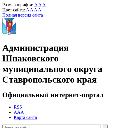
Размер шрифта:
A
A
A
Цвет сайта:
A
A
A
A
Полная версия сайта
Администрация
Шпаковского
муниципального округа
Ставропольского края
Официальный интернет-портал
RSS
AAA
Карта сайта