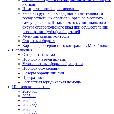
их прав
Инициативное бюджетирование
Рабочая группа по координации деятельности
государственных органов и органов местного
самоуправления Шпаковского муниципального
округа ставропольского края при осуществлении
регистрации (учёта) избирателей
Муниципальный контроль
Открытый бюджет
Карта энергосервисного контракта г. Михайловск"
Обращения
Отправить письмо
Порядок и время приема
Установленные формы обращений
Порядок обжалования
Обзоры обращений лиц
Прозрачность
Бесплатная юридическая помощь
Шпаковский вестник
2026 год
2025 год
2024 год
2023 год
2022 год