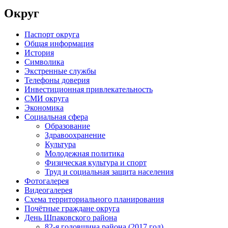
Округ
Паспорт округа
Общая информация
История
Символика
Экстренные службы
Телефоны доверия
Инвестиционная привлекательность
СМИ округа
Экономика
Социальная сфера
Образование
Здравоохранение
Культура
Молодежная политика
Физическая культура и спорт
Труд и социальная защита населения
Фотогалерея
Видеогалерея
Схема территориального планирования
Почётные граждане округа
День Шпаковского района
82-я годовщина района (2017 год)