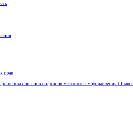
ость
ления
х прав
дарственных органов и органов местного самоуправления Шпако