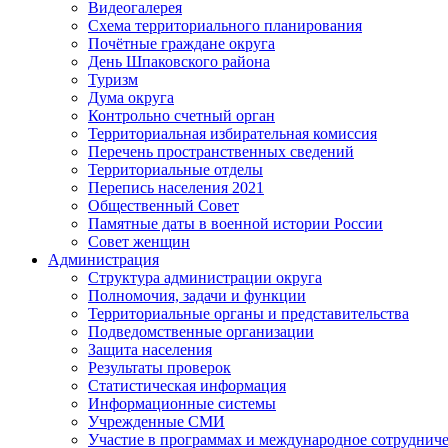
Видеогалерея
Схема территориального планирования
Почётные граждане округа
День Шпаковского района
Туризм
Дума округа
Контрольно счетный орган
Территориальная избирательная комиссия
Перечень пространственных сведений
Территориальные отделы
Перепись населения 2021
Общественный Совет
Памятные даты в военной истории России
Совет женщин
Администрация
Структура администрации округа
Полномочия, задачи и функции
Территориальные органы и представительства
Подведомственные организации
Защита населения
Результаты проверок
Статистическая информация
Информационные системы
Учрежденные СМИ
Участие в программах и международное сотруднич