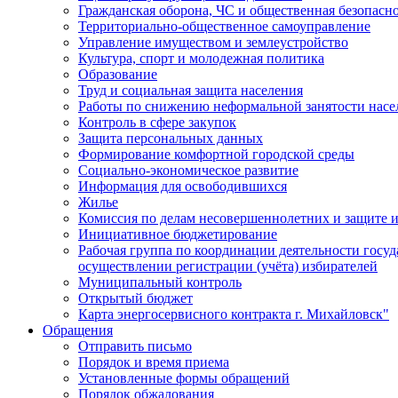
Гражданская оборона, ЧС и общественная безопасн
Территориально-общественное самоуправление
Управление имуществом и землеустройство
Культура, спорт и молодежная политика
Образование
Труд и социальная защита населения
Работы по снижению неформальной занятости насе
Контроль в сфере закупок
Защита персональных данных
Формирование комфортной городской среды
Социально-экономическое развитие
Информация для освободившихся
Жилье
Комиссия по делам несовершеннолетних и защите и
Инициативное бюджетирование
Рабочая группа по координации деятельности госу
осуществлении регистрации (учёта) избирателей
Муниципальный контроль
Открытый бюджет
Карта энергосервисного контракта г. Михайловск"
Обращения
Отправить письмо
Порядок и время приема
Установленные формы обращений
Порядок обжалования