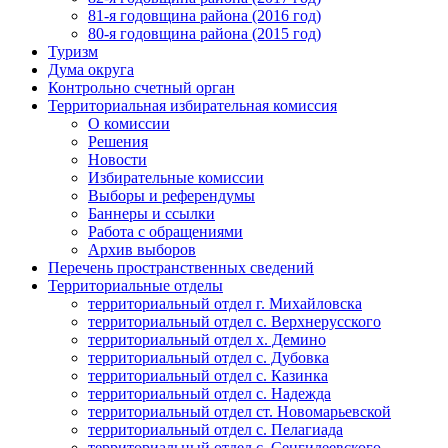
81-я годовщина района (2016 год)
80-я годовщина района (2015 год)
Туризм
Дума округа
Контрольно счетный орган
Территориальная избирательная комиссия
О комиссии
Решения
Новости
Избирательные комиссии
Выборы и референдумы
Баннеры и ссылки
Работа с обращениями
Архив выборов
Перечень пространственных сведений
Территориальные отделы
территориальный отдел г. Михайловска
территориальный отдел с. Верхнерусского
территориальный отдел х. Демино
территориальный отдел с. Дубовка
территориальный отдел с. Казинка
территориальный отдел с. Надежда
территориальный отдел ст. Новомарьевской
территориальный отдел с. Пелагиада
территориальный отдел с. Сенгилеевского