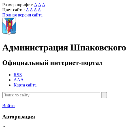
Размер шрифта:
A
A
A
Цвет сайта:
A
A
A
A
Полная версия сайта
Администрация Шпаковского 
Официальный интернет-портал
RSS
AAA
Карта сайта
Войти
Авторизация