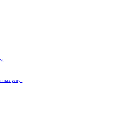
уг
ьных услуг