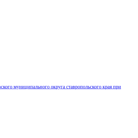
вского муниципального округа ставропольского края при