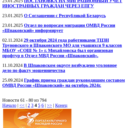
23.01.2025
ПОСТАНОВКА НА МИГРАЦИОННЫЙ УЧЕТ
ИНОСТРАННЫХ ГРАЖДАН ЧЕРЕЗ ЕПГУ
23.01.2025
О Соглашении с Республикой Беларусь
23.01.2025
Отдел по вопросам миграции ОМВД России
«Шпаковский» информирует
02.11.2024
29 октября 2024 года работниками ТЦЗН
Труновского и Шпаковского МО для учащихся 9 классов
МБОУ «СОШ № 1» г. Михайловска был организован
профтур в Отдел МВД России «Шпаковский».
11.10.2024
В Шпаковском округе возбуждено уголовное
дело по факту мошенничества
25.09.2024
График приема граждан руководящим составом
ОМВД России «Шпаковский» на октябрь 2024г.
Новости 61 - 80 из 794
Начало
|
<<
|
2
3
4
5
6
|
>>
|
Конец