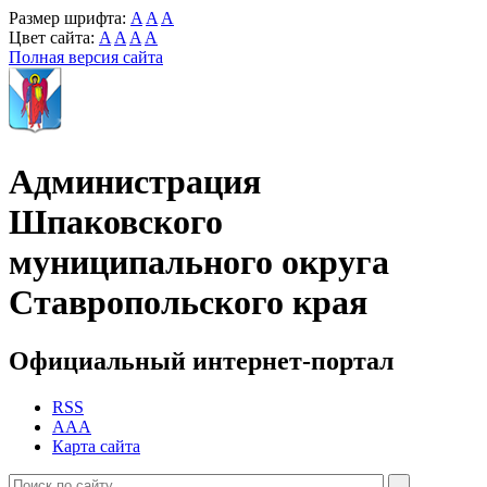
Размер шрифта:
A
A
A
Цвет сайта:
A
A
A
A
Полная версия сайта
Администрация
Шпаковского
муниципального округа
Ставропольского края
Официальный интернет-портал
RSS
AAA
Карта сайта