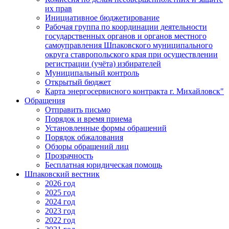
их прав
Инициативное бюджетирование
Рабочая группа по координации деятельности
государственных органов и органов местного
самоуправления Шпаковского муниципального
округа ставропольского края при осуществлении
регистрации (учёта) избирателей
Муниципальный контроль
Открытый бюджет
Карта энергосервисного контракта г. Михайловск"
Обращения
Отправить письмо
Порядок и время приема
Установленные формы обращений
Порядок обжалования
Обзоры обращений лиц
Прозрачность
Бесплатная юридическая помощь
Шпаковский вестник
2026 год
2025 год
2024 год
2023 год
2022 год