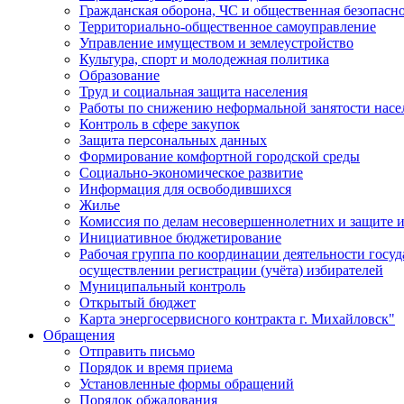
Гражданская оборона, ЧС и общественная безопасн
Территориально-общественное самоуправление
Управление имуществом и землеустройство
Культура, спорт и молодежная политика
Образование
Труд и социальная защита населения
Работы по снижению неформальной занятости насе
Контроль в сфере закупок
Защита персональных данных
Формирование комфортной городской среды
Социально-экономическое развитие
Информация для освободившихся
Жилье
Комиссия по делам несовершеннолетних и защите и
Инициативное бюджетирование
Рабочая группа по координации деятельности госу
осуществлении регистрации (учёта) избирателей
Муниципальный контроль
Открытый бюджет
Карта энергосервисного контракта г. Михайловск"
Обращения
Отправить письмо
Порядок и время приема
Установленные формы обращений
Порядок обжалования