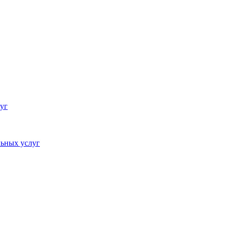
уг
ьных услуг