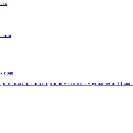
ость
ления
х прав
дарственных органов и органов местного самоуправления Шпако