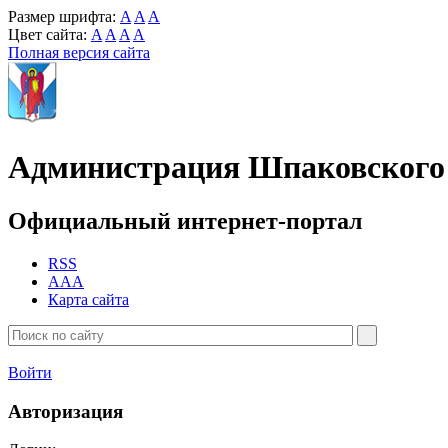
Размер шрифта:
A
A
A
Цвет сайта:
A
A
A
A
Полная версия сайта
Администрация Шпаковского 
Официальный интернет-портал
RSS
AAA
Карта сайта
Войти
Авторизация