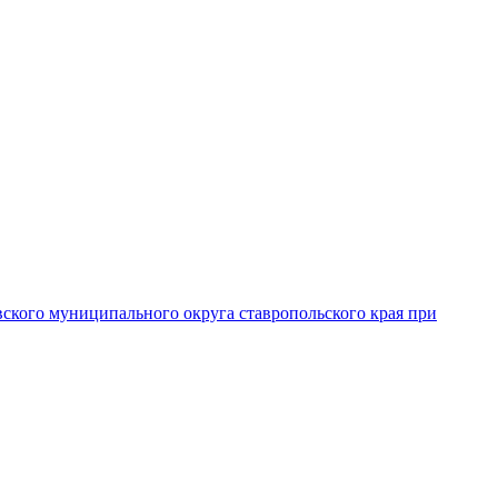
вского муниципального округа ставропольского края при