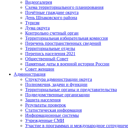
Видеогалерея
Схема территориального планирования
Почётные граждане округа
День Шпаковского района
Туризм
Дума округа
Контрольно счетный орган
Территориальная избирательная комиссия
Перечень пространственных сведений
Территориальные отделы
Перепись населения 2021
Общественный Совет
Памятные даты в военной истории России
Совет женщин
Администрация
Структура администрации округа
Полномочия, задачи и функции
Территориальные органы и представительства
Подведомственные организации
Защита населения
Результаты проверок
Статистическая информация
Информационные системы
Учрежденные СМИ
Участие в программах и международное сотруднич