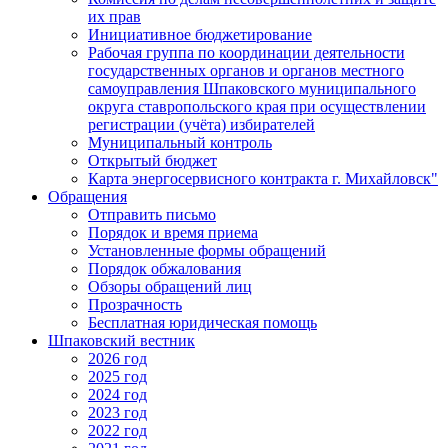
их прав
Инициативное бюджетирование
Рабочая группа по координации деятельности
государственных органов и органов местного
самоуправления Шпаковского муниципального
округа ставропольского края при осуществлении
регистрации (учёта) избирателей
Муниципальный контроль
Открытый бюджет
Карта энергосервисного контракта г. Михайловск"
Обращения
Отправить письмо
Порядок и время приема
Установленные формы обращений
Порядок обжалования
Обзоры обращений лиц
Прозрачность
Бесплатная юридическая помощь
Шпаковский вестник
2026 год
2025 год
2024 год
2023 год
2022 год