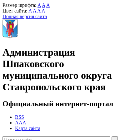
Размер шрифта:
A
A
A
Цвет сайта:
A
A
A
A
Полная версия сайта
Администрация
Шпаковского
муниципального округа
Ставропольского края
Официальный интернет-портал
RSS
AAA
Карта сайта