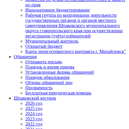
их прав
Инициативное бюджетирование
Рабочая группа по координации деятельности
государственных органов и органов местного
самоуправления Шпаковского муниципального
округа ставропольского края при осуществлении
регистрации (учёта) избирателей
Муниципальный контроль
Открытый бюджет
Карта энергосервисного контракта г. Михайловск"
Обращения
Отправить письмо
Порядок и время приема
Установленные формы обращений
Порядок обжалования
Обзоры обращений лиц
Прозрачность
Бесплатная юридическая помощь
Шпаковский вестник
2026 год
2025 год
2024 год
2023 год
2022 год