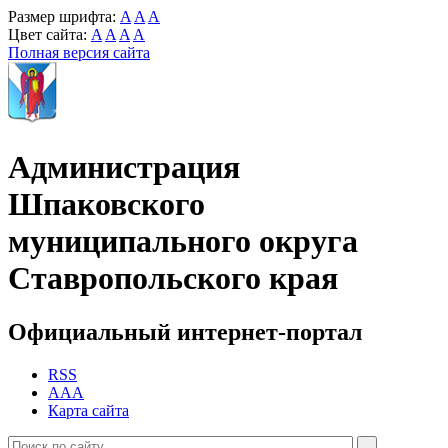
Размер шрифта:
A
A
A
Цвет сайта:
A
A
A
A
Полная версия сайта
Администрация
Шпаковского
муниципального округа
Ставропольского края
Официальный интернет-портал
RSS
AAA
Карта сайта