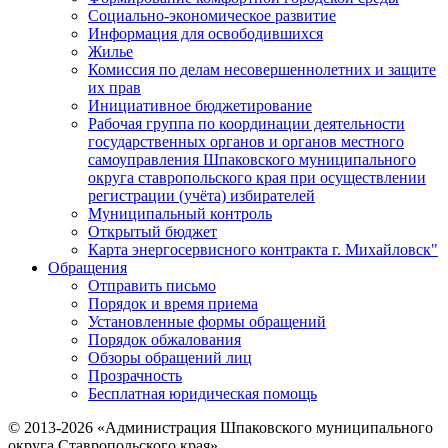
Социально-экономическое развитие
Информация для освободившихся
Жилье
Комиссия по делам несовершеннолетних и защите
их прав
Инициативное бюджетирование
Рабочая группа по координации деятельности
государственных органов и органов местного
самоуправления Шпаковского муниципального
округа ставропольского края при осуществлении
регистрации (учёта) избирателей
Муниципальный контроль
Открытый бюджет
Карта энергосервисного контракта г. Михайловск"
Обращения
Отправить письмо
Порядок и время приема
Установленные формы обращений
Порядок обжалования
Обзоры обращений лиц
Прозрачность
Бесплатная юридическая помощь
© 2013-2026 «Администрация Шпаковского муниципального
округа Ставропольского края»